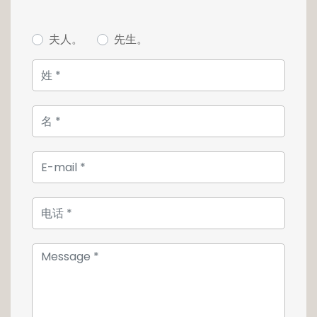
témoignent d'une volonté d'excellence dans
chaque détail : sols, menuiseries,
équipements — tout concourt à une
夫人。
先生。
atmosphère à la fois raffinée et intemporelle.
Côté ouest, une terrasse privative complète
harmonieusement le bien. Exposée en fin de
journée, elle constitue un véritable atout pour
profiter des couchers de soleil sur les toits de
la capitale dans un cadre intimiste.
L'avenue de la Porte Neuve figure parmi les
adresses les plus prisées de Luxembourg-Ville.
À deux pas du Plateau du Kirchberg, des
institutions financières, des galeries
commerciales et des grands axes de mobilité,
elle réunit toutes les conditions d'un
emplacement stratégique et durable. Les
biens traversants avec terrasse à cette