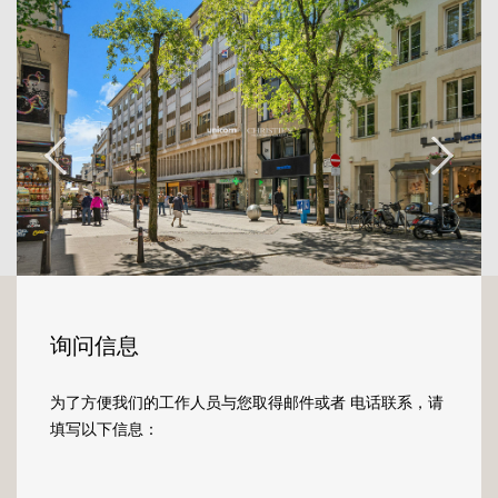
assure une luminosité généreuse tout au long
de la journée. La configuration traversante,
rare en centre-ville, confère à l'ensemble une
qualité d'air et une sérénité appréciables, loin
de l'agitation urbaine tout en y restant
pleinement connecté.
Les 92 m² sont agencés avec soin autour de
deux chambres à coucher et d'un volume de
vie généreux, pensé pour s'adapter à
différents modes d'occupation.
L'appartement offre ainsi une double
vocation : résidence principale
询问信息
soigneusement aménagée ou surfaces à
usage de bureaux, répondant aux attentes
为了方便我们的工作人员与您取得邮件或者 电话联系，请
d'une clientèle professionnelle recherchant
填写以下信息：
une adresse centrale et représentative. Les
matériaux, sélectionnés avec exigence,