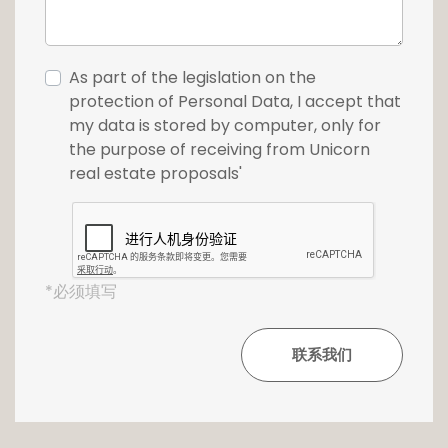
adresse demeurent exceptionnellement rares
sur le marché.
As part of the legislation on the
Un garage intérieur et une cave complètent
protection of Personal Data, I accept that
ce bien.
my data is stored by computer, only for
the purpose of receiving from Unicorn
Pour plus d'informations ou pour effectuer
real estate proposals'
une visite, n'hésitez pas à contacter l'agence
Unicorn au +352 26 54 17 17
*必须填写