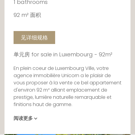
1 bathrooms
92 m² 面积
见详细规格
单元房 for sale in Luxembourg - 92m²
En plein coeur de Luxembourg Ville, votre
agence immobilière Unicorn a le plaisir de
vous proposer à la vente ce bel appartement
d'environ 92 m² alliant emplacement de
prestige, lumière naturelle remarquable et
finitions haut de gamme.
阅读更多
Situé au quatrième étage d'une résidence de
caractère, ce bien traversant est-ouest
bénéficie d'une exposition idéale qui lui