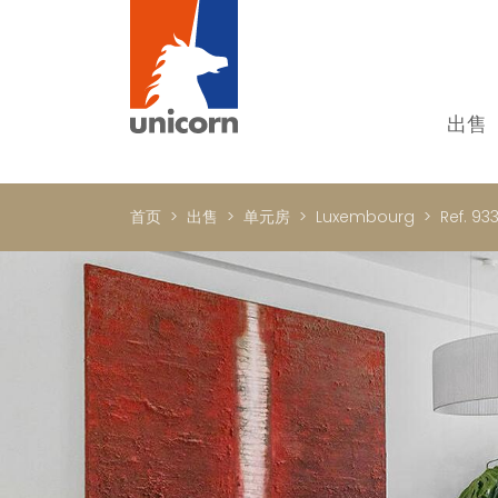
出售
我
单
首页
出售
单元房
Luxembourg
Ref. 93
别
新
顶
国
In
书
商