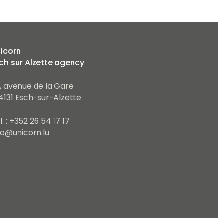
icorn
ch sur Alzette agency
, avenue de la Gare
4131 Esch-sur-Alzette
l. : +352 26 54 17 17
fo@unicorn.lu