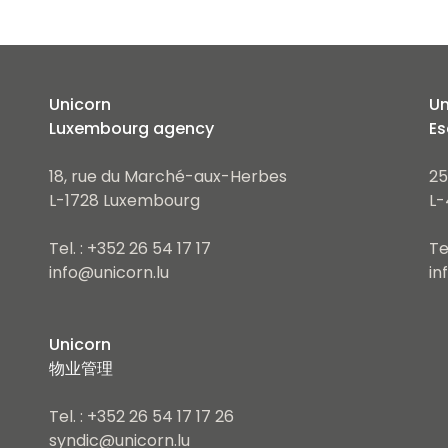
Unicorn
Un
Luxembourg agency
Es
18, rue du Marché-aux-Herbes
25
L-1728 Luxembourg
L-
Tel. : +352 26 54 17 17
Te
info@unicorn.lu
in
Unicorn
物业管理
Tel. : +352 26 54 17 17 26
syndic@unicorn.lu