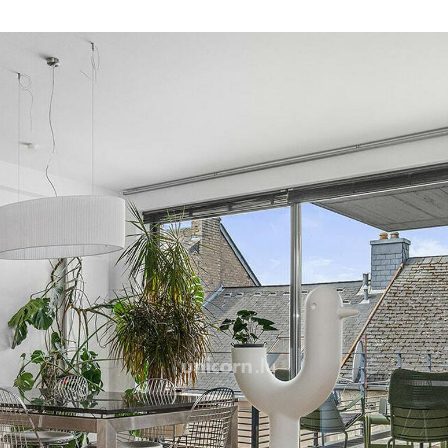
sur un élégant salon-séjou
apportant charme et carac
prolonge naturellement ver
La partie nuit se compose
bureau pouvant également
ou d'espace de télétravail,
récemment rénovée avec 
Un garage fermé individue
complément pour 60.000€
Situé dans une rue calme,
commerces, des transport
Luxembourg, ce bien béné
alliant confort de vie et pr
Pour toute information co
visite privée, veuillez con