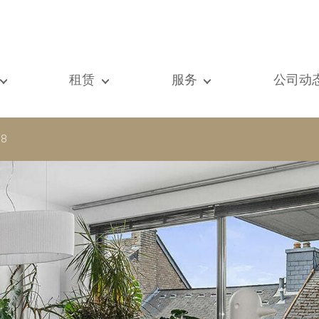
租赁
服务
公司动
们的所有房产
我们的所有房产
出售
查看
元房
单元房
估价
新闻
38
墅
别墅
租赁
著作
建
顶级豪宅
搜索
博客
级豪宅
国际的
Vip通道
际的
书房
房屋租赁托管
vestment property
商铺
物业管理
房
车库 / 停车场
铺