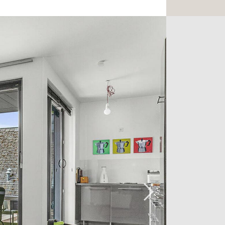
r sublimé par un beau parquet,
tère à l'ensemble. Cet espace se
s une agréable terrasse de 11,5 m².
 d'une chambre à coucher, d'un
 faire office de chambre d'appoint
 ainsi que d'une salle de bains
goût et de WC séparés.
l avec cave est disponible en
.
 à proximité immédiate des
s en commun et de la gare de
ficie d'un emplacement recherché,
aticité au quotidien.
mplémentaire ou pour organiser une
tacter Unicorn Real Estate au +352 26 54