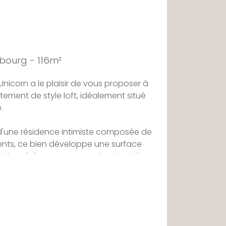
bourg - 116m²
nicorn a le plaisir de vous proposer à
ement de style loft, idéalement situé
.
'une résidence intimiste composée de
nts, ce bien développe une surface
uit immédiatement par sa luminosité
es ouvertures et son atmosphère
euse.
 un vaste espace de vie baigné de
uisine entièrement équipée ouverte