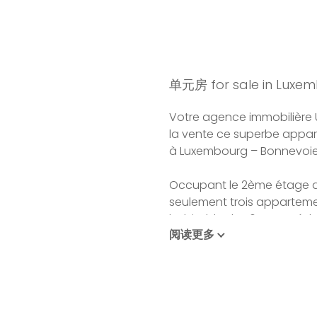
单元房 for sale in Luxem
Votre agence immobilière U
la vente ce superbe appart
à Luxembourg – Bonnevoie
Occupant le 2ème étage d
seulement trois apparteme
habitable de 116 m² et séd
阅读更多
exceptionnelle, ses grand
contemporaine et chaleur
L'appartement s'ouvre sur
lumière, comprenant une c