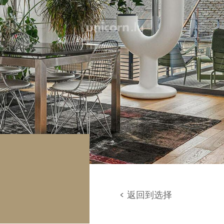
库 / 停车场
地
< 返回到选择