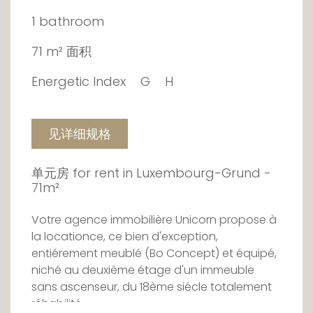
1 bathroom
71 m² 面积
Energetic Index
G
H
见详细规格
单元房 for rent in Luxembourg-Grund -
71m²
Votre agence immobilière Unicorn propose à
la locationce, ce bien d'exception,
entiérement meublé (Bo Concept) et équipé,
niché au deuxième étage d'un immeuble
sans ascenseur, du 18ème siécle totalement
réhabilité.