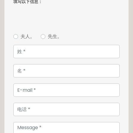
填写以下信息：
* Caution de 2 mois de loyer
* 1er mois de location payable d'avance
* Commission d'agence d'un mois de loyer +
TVA, à frais partagés entre preneur et bailleur
* Possibilité de location pour 6 mois minimum
夫人。
先生。
Disponibilité : 01/08/2026
Pour toute information complémentaire ou
pour organiser une visite, contactez votre
agence au +352 26 54 17 17 ou par e-mail à
l'adresse info@unicorn.lu