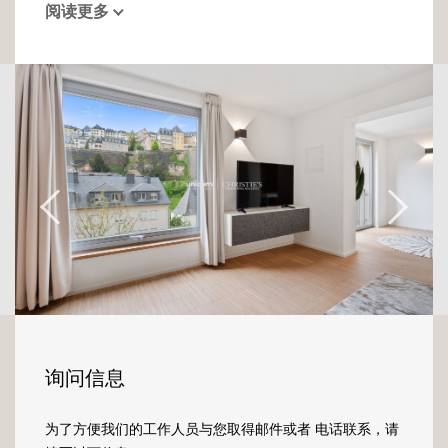
阅读更多
Situé dans le quartier pittoresque du Grund,
ce lieu unique marie un style contemporain,
sublimé par des pierres apparentes, du beau
parquet et 2 belles cheminées d'époque
décoratives. L' atmosphère est à la fois à la
fois chaleureuse et moderne.
Baigné de lumière grâce à ses grandes
ouvertures cet appartement est composé
d'une chambre de belle taille, d'une cuisine
équipée flambant neuve, d'une salle à
manger, d'un espace bureau et d'un séjour
spacieux avec une vue imprenable sur la
Corniche et la Ville Haute.
询问信息
Ce bien atypique vous comblera.
为了方便我们的工作人员与您取得邮件或者 电话联系，请
Conditions de location :