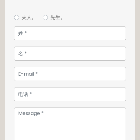
intime, représentant une surface totale de 41
m², offrant plusieurs ambiances de vie,
réception, détente ou espace plus
夫人。
先生。
confidentiel, tout en profitant pleinement des
vues et de l'environnement.
La distribution intérieure distingue
harmonieusement les espaces jour et nuit.
Plusieurs chambres aux proportions
généreuses composent la partie nuit, dont
une suite principale bénéficiant d'un accès
direct aux extérieurs, offrant un cadre de vie à
la fois confortable et préservé.
Les prestations s'inscrivent dans une
approche contemporaine, matériaux
qualitatifs, lignes épurées, larges ouvertures
et conception tournée vers la lumière.