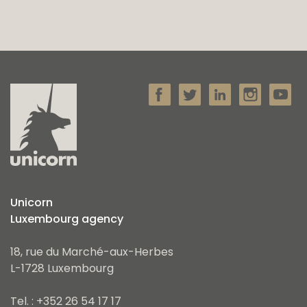
Pour plus d'informations ou pour organiser
une visite, contactez notre agence
immobilière Unicorn au +352 26 54 17 17 ou par
e-mail info@unicorn.lu
Unicorn
Luxembourg agency
18, rue du Marché-aux-Herbes
L-1728 Luxembourg
Tel. : +352 26 54 17 17