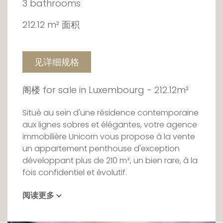
3 bathrooms
212.12 m² 面积
见详细规格
阁楼 for sale in Luxembourg - 212.12m²
Situé au sein d'une résidence contemporaine
aux lignes sobres et élégantes, votre agence
immobilière Unicorn vous propose à la vente
un appartement penthouse d'exception
développant plus de 210 m², un bien rare, à la
fois confidentiel et évolutif.
阅读更多
Implanté au dernier étage, cet appartement
bénéficie d'une position dominante offrant
luminosité, calme et une réelle sensation