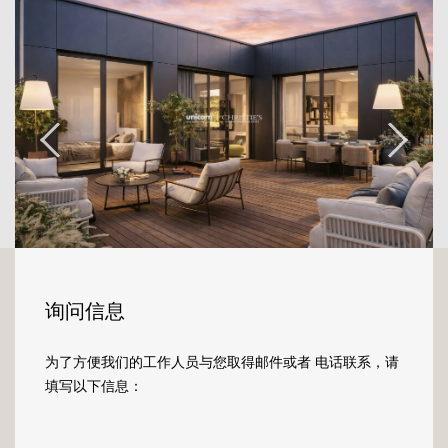
d'espace en milieu urbain, ainsi que de
superbes vues dégagées sur la ville,
renforçant son caractère exclusif.
Dès l'entrée, les volumes s'imposent avec
justesse et fluidité, laissant place à une
organisation pensée pour un confort de vie
optimal.
Les espaces de réception, composés du
salon, de la salle à manger et de la cuisine,
s'ouvrent généreusement sur l'extérieur grâce
à de larges baies vitrées toute hauteur,
询问信息
créant une continuité naturelle entre intérieur
et extérieur.
为了方便我们的工作人员与您取得邮件或者 电话联系，请
填写以下信息：
L'appartement est prolongé par deux
terrasses distinctes, une principale et une plus