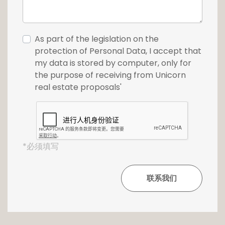
Ce bien se distingue également par son
potentiel unique, la possibilité de réunir les
lots adjacents afin de privatiser l'intégralité
As part of the legislation on the
du dernier étage. Une configuration rare
protection of Personal Data, I accept that
permettant de créer un ensemble résidentiel
my data is stored by computer, only for
d'exception, comparable à une véritable villa
the purpose of receiving from Unicorn
urbaine.
real estate proposals'
Une cave complète ce bien.
Il est possible d'acquérir des emplacements
de parking au prix unitaire de 80.000€ TTC.
*必须填写
Ce penthouse s'adresse à une clientèle à la
recherche d'un lieu de vie singulier, alliant
volumes, qualité architecturale et potentiel
patrimonial dans un environnement
recherché.