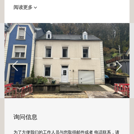
20ème siècle, au charme absolu. Elle est
阅读更多
idéalement placée dans une rue calme et
résidentielle.
Sur un terrain de 6,93 ares cette maison libre
de trois cotés vous charmera dès l'entrée par
ses matériaux d'époque : faïences colorées
sur les murs, au sol damiers noirs et blancs et
sublimes carreaux de ciment (de style
carosim), escalier en chêne etc. Un hall
dessert la cuisine et le salon séjour. Une salle
de bains complète ce niveau.
Pour accéder à l'étage, vous emprunterez le
bel escalier d'époque en chêne. Cinq
chambres en enfilade se trouvent à ce
niveau.
询问信息
L'espace se prolonge dans les combles avec
la possibilité d'aménager 2 chambres ou un
为了方便我们的工作人员与您取得邮件或者 电话联系，请