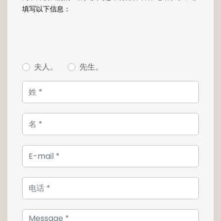
espace de vie.
填写以下信息：
Cette propriété contient également un
garage fermé, accessible depuis le hall
d'entrée de la maison.
夫人。
先生。
Un beau jardin à l'arrière de la maison avec
une dépendance vous plongeront dans un
environnement bucolique à deux minutes de
la ville.
Travaux de rénovation à prévoir.
Pour plus de renseignements ou pour
effectuer une visite, n'hésitez pas à nous
contacter au +352 26 54 17 17.