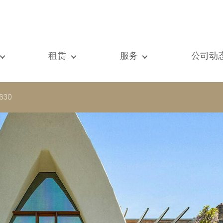
租赁
服务
公司动
们的所有房产
我们的所有房产
出售
查看
元房
单元房
估价
新闻
8630
墅
别墅
租赁
著作
建
顶级豪宅
搜索
博客
级豪宅
国际的
Vip通道
际的
书房
房屋租赁托管
vestment property
商铺
物业管理
房
车库 / 停车场
铺