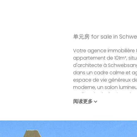
单元房 for sale in Schwe
Votre agence immobilière 
appartement de 101m², sit
d'architecte à Schwebsange
dans un cadre calme et ag
espace de vie généreux de
moderne, un salon lumineux
profiter des belles journé
阅读更多
dégagée sur les vignobles
L'appartement comprend 
13m², offrant ainsi tout le
un couple. La salle d'eau 