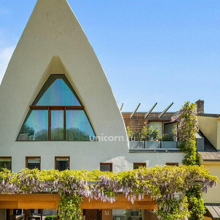
séparé est également prése
complète ce bien, assurant 
Schwebsange, commune pai
axes, offre un cadre de vie
nature et bien desservie po
plus, un restaurant italie
touche de convivialité et 
savoureux sans avoir à s'él
Vivre à Schwebsange, c'est 
environnement champêtre 
commodités et services esse
charme et praticité, à déco
Pour plus de renseignement
contactez-nous au +352 26 