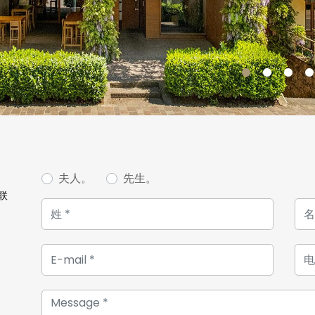
夫人。
先生。
联