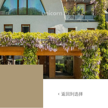
库 / 停车场
地
< 返回到选择