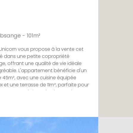
bsange - 101m²
Unicorn vous propose à la vente cet
ué dans une petite copropriété
, offrant une qualité de vie idéale
réable. L'appartement bénéficie d'un
 45m², avec une cuisine équipée
 et une terrasse de 11m², parfaite pour
es. Vous apprécierez également la vue
 environnants.
deux grandes chambres de 23m² et
 confort nécessaire pour une famille ou
dispose d'un coin buanderie, et un WC