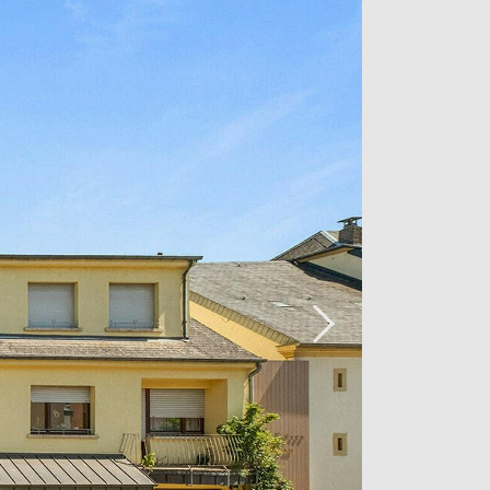
nt. Une place de parking à l'arrière
praticité et sécurité.
sible située à proximité des grands
 agréable, à la fois proche de la
ur rejoindre les zones urbaines. De
n au rez-de-chaussée ajoute une
de confort, parfait pour des repas
oigner de chez soi.
bénéficier de la tranquillité d'un
tout en étant à quelques minutes des
ntiels. Un bien rare, alliant confort,
uvrir sans tarder !
s, ou pour organiser une visite,
54 17 17.