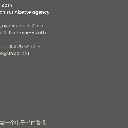
icorn
ch sur Alzette agency
, avenue de la Gare
4131 Esch-sur-Alzette
l. : +352 26 54 17 17
fo@unicorn.lu
建一个电子邮件警报