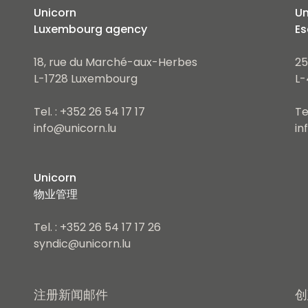
Unicorn
Un
Luxembourg agency
Es
18, rue du Marché-aux-Herbes
25
L-1728 Luxembourg
L-
Tel. : +352 26 54 17 17
Te
info@unicorn.lu
in
Unicorn
物业管理
Tel. : +352 26 54 17 17 26
syndic@unicorn.lu
注册新闻邮件
创