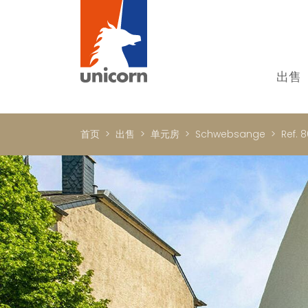
出售
我
单
首页
出售
单元房
Schwebsange
Ref. 
别
新
顶
国
In
书
商