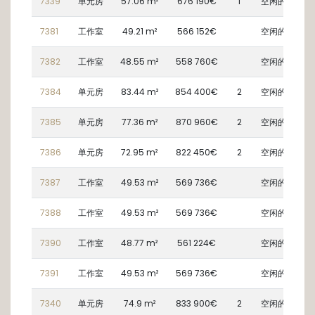
charbon, évier et robinetterie;
7339
单元房
57.06 m²
676 190€
1
空闲的
7381
工作室
49.21 m²
566 152€
空闲的
SALLE DE BAIN EQUIPEE:
- Meuble vasque aux lignes contemporaines,
7382
工作室
48.55 m²
558 760€
空闲的
chauffage assuré par sèche-serviettes
électrique;
7384
单元房
83.44 m²
854 400€
2
空闲的
- Miroir posé en applique dans la salle de
bain;
7385
单元房
77.36 m²
870 960€
2
空闲的
Possibilité d'acquérir un emplacement de
7386
单元房
72.95 m²
822 450€
2
空闲的
parking pour 80.000€ TTC
7387
工作室
49.53 m²
569 736€
空闲的
A proximité de tous les commerces, services
7388
工作室
49.53 m²
569 736€
空闲的
et écoles, les appartements se trouvent au
coeur d'un dense réseau de transports en
7390
工作室
48.77 m²
561 224€
空闲的
commun et à seulement 7 minutes en vélo de
la gare centrale.
7391
工作室
49.53 m²
569 736€
空闲的
Pour toute information, contactez notre
7340
单元房
74.9 m²
833 900€
2
空闲的