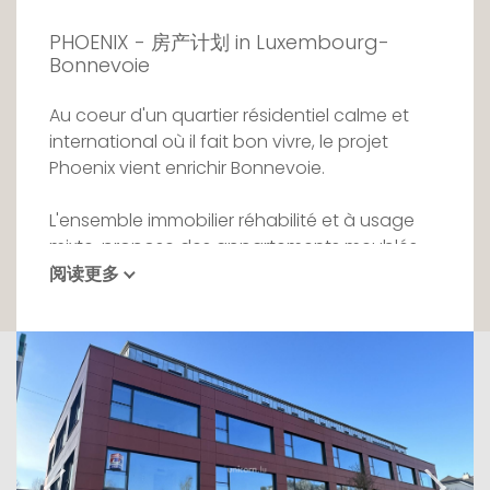
PHOENIX - 房产计划 in Luxembourg-
Bonnevoie
Au coeur d'un quartier résidentiel calme et
international où il fait bon vivre, le projet
Phoenix vient enrichir Bonnevoie.
L'ensemble immobilier réhabilité et à usage
mixte, propose des appartements meublés
allant du studio au 2 chambres à l'esthétisme
阅读更多
séduisant les adeptes du contemporain.
Chaque élément est pensé dans une
ambiance qualitative et propice au bien-être.
Finitions soignées, agencement intelligent, le
Phoenix a du caractère. Entièrement meublé,
chaque appartement dispose de tous les
équipements nécessaires au confort de vie