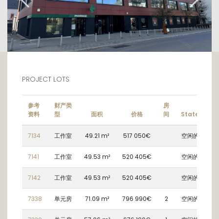
des résidents. Le mobilier choisi participe à
l'élégance du lieu, et dégage une
atmosphère douce, chaleureuse et
réconfortante.
MOBILIER
- Box de lit : ensemble en bois composé d'un
PROJECT LOTS
sommier et d'un matelas;
- Table à manger, chaise(s)* et tabouret(s)*
参考
财产类
房
de bar;
资料
型
面积
价格
间
State
De
- Fauteuil(s)* et canapé, table basse, tapis;
7134
工作室
49.21 m²
517 050€
空闲的
- Miroir collé sur mur plâtre dans le séjour
7141
工作室
49.53 m²
520 405€
空闲的
CUISINE EQUIPEE:
- Meuble composé d'une cuisine équipée et
7142
工作室
49.53 m²
520 405€
空闲的
d'un banc intégré;
- Mini lave-vaisselle, réfrigérateur, plaque de
7338
单元房
71.09 m²
796 990€
2
空闲的
cuisson, micro-onde, hotte aspirante à