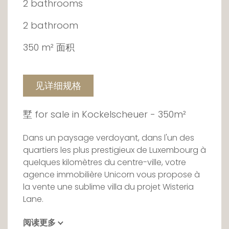
2 bathrooms
2 bathroom
350 m² 面积
见详细规格
墅 for sale in Kockelscheuer - 350m²
Dans un paysage verdoyant, dans l'un des
quartiers les plus prestigieux de Luxembourg à
quelques kilomètres du centre-ville, votre
agence immobilière Unicorn vous propose à
la vente une sublime villa du projet Wisteria
Lane.
阅读更多
D'une surface nette de +/- 350m2, pour une