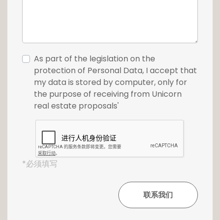
Un garage de 40m2 pour deux voitures
complète l'ensemble.
Pour plus de renseignements ou pour
effectuer une visite, contactez-nous dès à
As part of the legislation on the
présent au +352 26 54 17 17.
protection of Personal Data, I accept that
my data is stored by computer, only for
the purpose of receiving from Unicorn
real estate proposals'
*必须填写