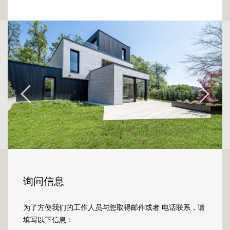
surface construite total de 544m2, cette
maison d'architecte avec ascenseur privatif
s'élève sur trois niveaux et propose des
finitions haut de gamme.
En franchissant la porte d'entrée du rez-de-
chaussée, vous découvrirez un hall d'accueil
desservant la pièce-à-vivre. Ouvert, ce grand
espace se compose d'une cuisine et son
arrière-cuisine, d'un salon-séjour et d'un coin
bureau/bibliothèque avec une hauteur sous
plafond de plus de 6m.
Les grandes baies vitrées apportent une belle
lumière de chaque côté et permettent
询问信息
d'accéder à une première terrasse de 64m2
et à une zone verte et plantée de 242m2.
为了方便我们的工作人员与您取得邮件或者 电话联系，请
填写以下信息：
Accessible par l'ascenseur, ainsi que pour un