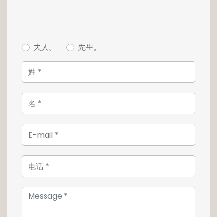
magnifique escalier suspendu, le niveau
supérieur dévoile un espace nuit idéalement
agencé.
Les trois chambres de belle taille disposent
夫人。
先生。
chacune d'une salle de bains avec WC et
d'une terrasse privative. La suite parentale
occupe tout le deuxième étage et propose
une grande chambre avec accès direct à sa
terrasse privative de 27m2, surplombant tout
le quartier et le parc en face, son grand
dressing et une salle de bains haut de
gamme de 15m2.
Le sous-sol dispose d'un espace
wellness/salle de gym avec sauna et
hammam, d'une cave à vins climatisé et
d'une buanderie et d'un WC.