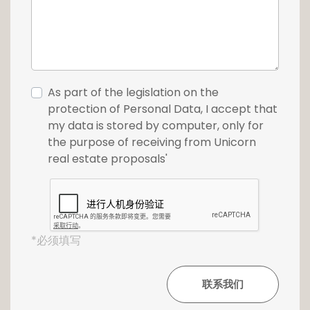
(sous réserve d'acceptation de
l'administration).
Pour plus de renseignements n'hésitez pas à
nous contacter au +352 26 54 17 17.
As part of the legislation on the
protection of Personal Data, I accept that
Cette propriété est également disponible sur
my data is stored by computer, only for
www.loft.lu
.
the purpose of receiving from Unicorn
real estate proposals'
*必须填写