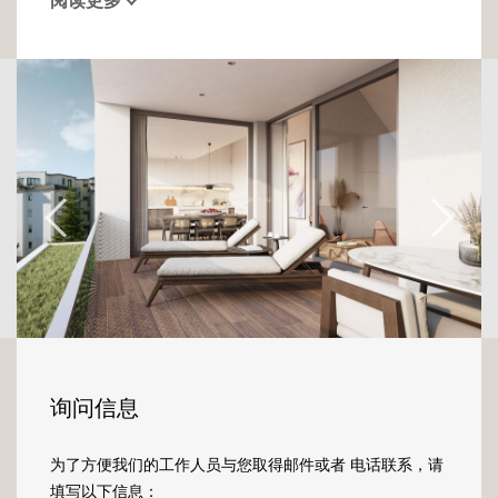
阅读更多
résidence aux lignes modernes et
intemporelles, l'appartement dispose d'un
ascenseur accédant directement à
l'appartement.
D'une surface de 136 m2, ce penthouse offre
un volume hors du commun avec une
hauteur culminante à plus de 5,50 m en son
centre.
En entrant dans ce bien de caractère, vous
serez accueilli par un espace à vivre ouvert et
lumineux à souhait. La belle pièce à vivre
ouverte dispose d'un coin cuisine, d'une salle
à manger ainsi que d'un salon donnant sur
询问信息
une terrasse couverte de 23m. Cette dernière
permettant de profiter pleinement des
为了方便我们的工作人员与您取得邮件或者 电话联系，请
rayons de soleil dès le matin.
填写以下信息：