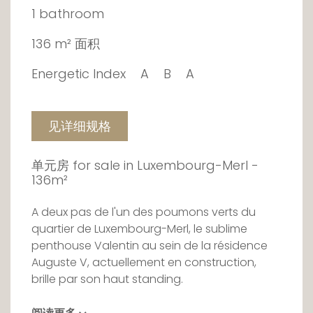
1 bathroom
136 m² 面积
Energetic Index
A
B
A
见详细规格
单元房 for sale in Luxembourg-Merl -
136m²
A deux pas de l'un des poumons verts du
quartier de Luxembourg-Merl, le sublime
penthouse Valentin au sein de la résidence
Auguste V, actuellement en construction,
brille par son haut standing.
Occupant l'entièreté du dernier étage de la