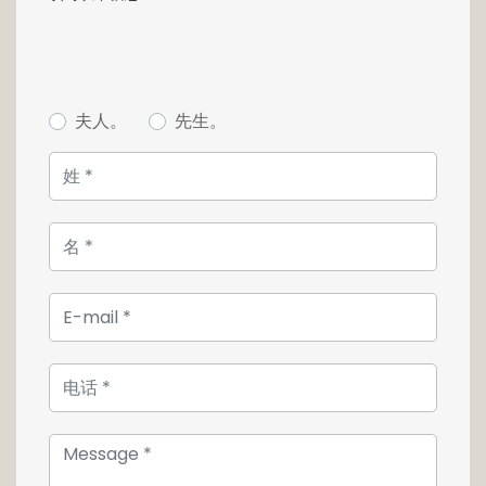
La partie nuit se compose d'une suite
parentale offrant un véritable coin dressing
ainsi qu'une salle de bain équipée d'une
baignoire et d'une douche. Deux autres
夫人。
先生。
chambres, une salle de douche, une
buanderie et un wc séparé complètent cet
ensemble.
L'appartement offre la possibilité d'agrandir
l'espace de vie en modifiant la typologie de
l'appartement en 2 chambres.
Possibilité d'acquérir une place de parking
intérieur à 60 000 euros TTC l'unité.
Images de synthèse non contractuelles
Le prix affiché comprend un taux de TVA 3%