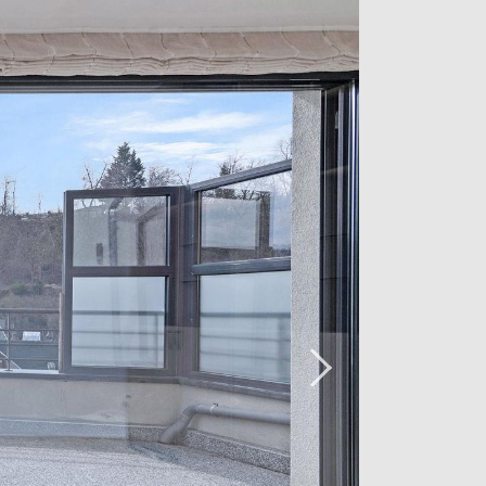
 une cave est inclus dans le prix.
 pour effectuer une visite, n'hésitez
nce au +352 26 54 17 17