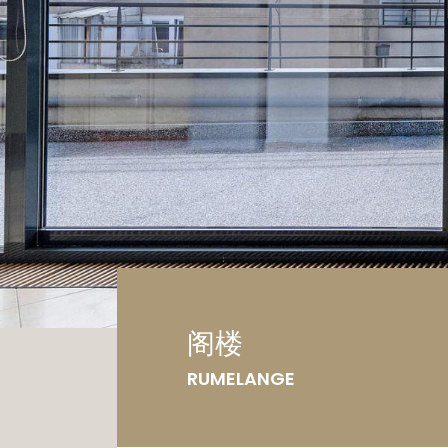
车
土
阁楼
RUMELANGE