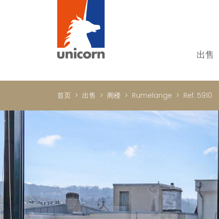
出售
我
单
首页
出售
阁楼
Rumelange
Ref. 5910
别
新
顶
国
In
书
商