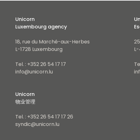
Unicorn
Un
Luxembourg agency
Es
18, rue du Marché-aux-Herbes
25
L-1728 Luxembourg
L-
Tel. : +352 26 54 17 17
Te
info@unicorn.lu
in
Unicorn
物业管理
Tel. : +352 26 54 17 17 26
syndic@unicorn.lu