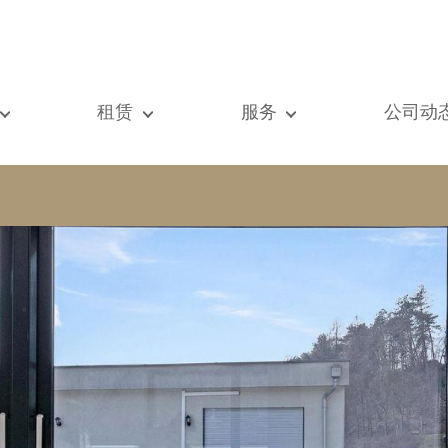
租赁
服务
公司动
们的所有房产
我们的所有房产
出售
查看
元房
单元房
估价
新闻
墅
别墅
租赁
著作
建
顶级豪宅
搜索
博客
级豪宅
国际的
Vip通道
际的
书房
房屋租赁托管
vestment property
商铺
物业管理
房
车库 / 停车场
铺