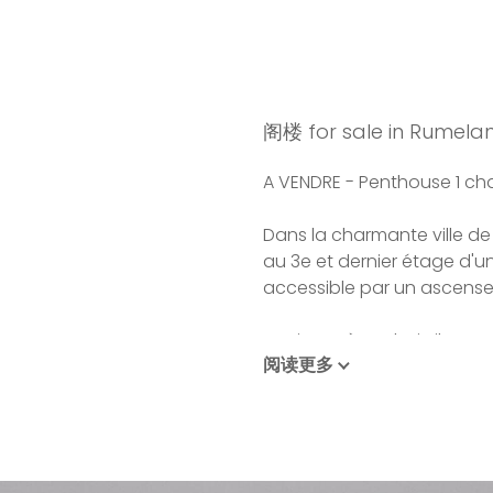
阁楼 for sale in Rumela
A VENDRE - Penthouse 1 c
Dans la charmante ville d
au 3e et dernier étage d'
accessible par un ascenseur
Lumineux à souhait, il se 
阅读更多
belle terrasse dinatoire de
cuisine équipée. L'espace
son espace de rangement 
14.4m2. L'appartement pr
avec WC.