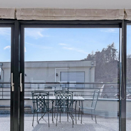
Une place de parking lift et
Pour plus d'informations ou
pas à contacter notre age