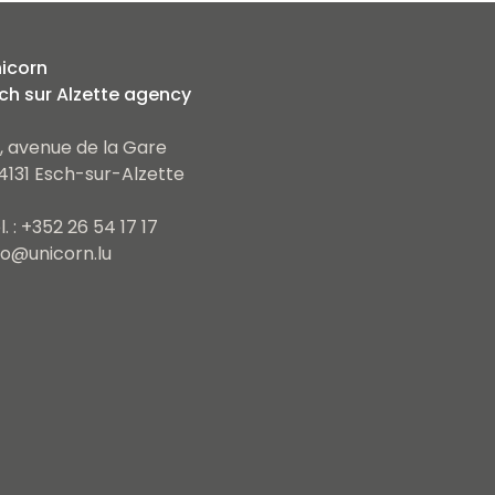
icorn
ch sur Alzette agency
, avenue de la Gare
4131 Esch-sur-Alzette
l. : +352 26 54 17 17
fo@unicorn.lu