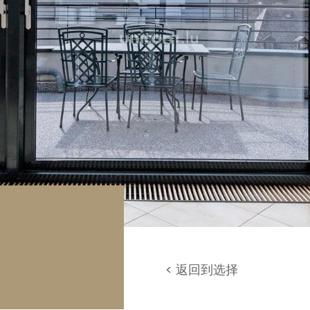
库 / 停车场
地
< 返回到选择