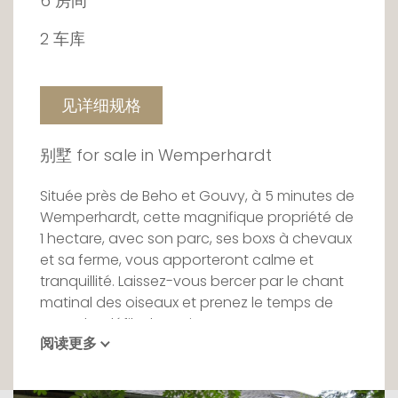
6 房间
2 车库
见详细规格
别墅 for sale in Wemperhardt
Située près de Beho et Gouvy, à 5 minutes de
Wemperhardt, cette magnifique propriété de
1 hectare, avec son parc, ses boxs à chevaux
et sa ferme, vous apporteront calme et
tranquillité. Laissez-vous bercer par le chant
matinal des oiseaux et prenez le temps de
regarder défiler les saisons...
阅读更多
Redécouvrez la vie d'autrefois au travers de
cette demeure de 1850 qui a su préserver son