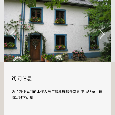
authenticité. Complètement rénovée en 2008
avec des matériaux naturels : poutres en bois
apparentes alliant qualité et robustesse,
pierres naturelles, parquet en bois... pour un
retour aux sources garanti.
La ferme comprend :
Côté avant de la ferme : une entrée avec
possibilité de nombreux espaces de
rangement, 2 chambres à coucher, une salle
de bains avec douche, 2 garages (3 à 4
voitures).
询问信息
Côté jardin : 4 chambres à coucher dont une
为了方便我们的工作人员与您取得邮件或者 电话联系，请
suite parentale avec salle de bain et dressing,
填写以下信息：
une salle de bains avec bain à bulles, un wc,
un cellier, une cuisine avec une véranda et un
salon spacieux avec cheminée divisé en salle