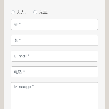
à manger, salle de télévision et une salle de
piano, WC, deux vestiaires et un espace
夫人。
先生。
chambre de bien-être.
Possibilité d'acquérir la ferme avec son
contenu (luminaires et meubles antiques).
Vous souhaitez plus d'informations sur cette
magnifique demeure ?
www.loft.lu
Contactez notre agence au 26 54 17 17.