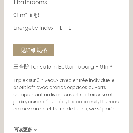
1 bathrooms
91 m² 面积
Energetic Index
E
E
见详细规格
三合院 for sale in Bettembourg - 91m²
Triplex sur 3 niveaux avec entrée individuelle
esprit loft avec grands espaces ouverts
comprenant un living ouvert sur terrasse et
jardin, cuisine équipée , 1 espace nuit, 1 bureau
en mezzanine et 1 salle de bains, wc séparés.
Plus d'informations sur sur www.loft.lu
阅读更多