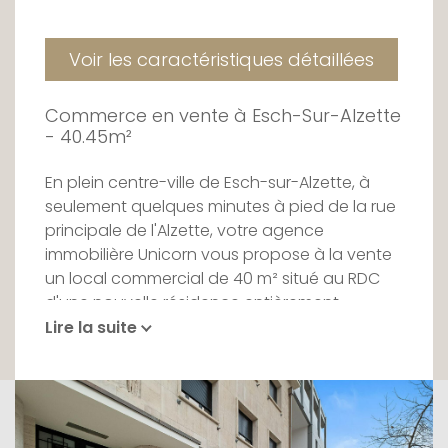
Voir les caractéristiques détaillées
Commerce en vente à Esch-Sur-Alzette
- 40.45m²
En plein centre-ville de Esch-sur-Alzette, à
seulement quelques minutes à pied de la rue
principale de l'Alzette, votre agence
immobilière Unicorn vous propose à la vente
un local commercial de 40 m² situé au RDC
d'une nouvelle résidence entièrement
sécurisée, implantée au 44 rue du Canal. Ce
Lire la suite
local a pignon sur rue grâce à sa vitrine
conservée.
La localisation offre un accès facile à une
variété de commodités déjà implantés telles