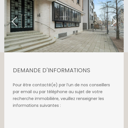
que les écoles, les universités, les centres
commerciaux et les installations de transport.
La proximité du Lycée et de l'Université de
Luxembourg, ainsi que la facilité d'accès au
centre de Belval et aux moyens de transport,
rendent la localisation pratique pour les
déplacements quotidiens.
Grâce à sa situation privilégiée, ce commerce
peut trouver facilement un locataire.
DEMANDE D'INFORMATIONS
Investissement idéal avec un rendement
locatif intéressant.
Pour être contacté(e) par l’un de nos conseillers
par email ou par téléphone au sujet de votre
Construction achevée.
recherche immobilière, veuillez renseigner les
Livraison CASCO - Prix HTVA.
informations suivantes :
Emplacements de parkings intérieurs en
sous-sol disponibles au prix unitaire de