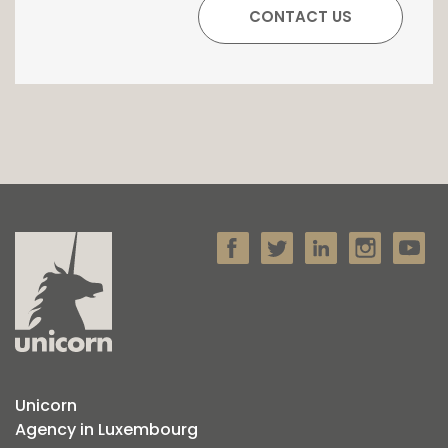
caves et les locaux techniques.
Côté confort et équipements :
- Certificat énergétique BBB ;
- Chauffage au sol et ventilation à double
flux ;
- Chambres à coucher climatisées ;
- Installation domotique connectée ;
- Système d'alarme et vidéosurveillance ;
- Système de sonorisation intégré ;
- Câblage IT et WIFI ;
- Terrasses avec vue sur le jardin paysagé et
la forêt ;
- Ascenseur reliant les 4 niveaux.
Pour tout renseignement complémentaire
contactez-nous au 26 54 17 17.
Unicorn
Agency in Luxembourg
Plus de photos et plus d'informations? Cette