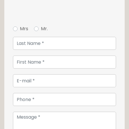
Appartement de 98m2 3 ch. à c. à p.d. 366 101
€ TTC**
Penthouse de 147m2 3 ch. à c. à p.d. 580 641 €
TTC**
Mrs
Mr.
Parking intérieur au prix de 26 835 € TTC 3%**
N'hésitez pas à nous contacter pour une
explication détaillée et une visite des lieux.
* Remise valable en cas d'achat d'un
appartement BPII via unicorn pour
l'aménagement chez Bo Concept.
**Prix TTC 3%, sous condition d'acceptation
de l'Administration de l'Enregistrement et des
Domaines.