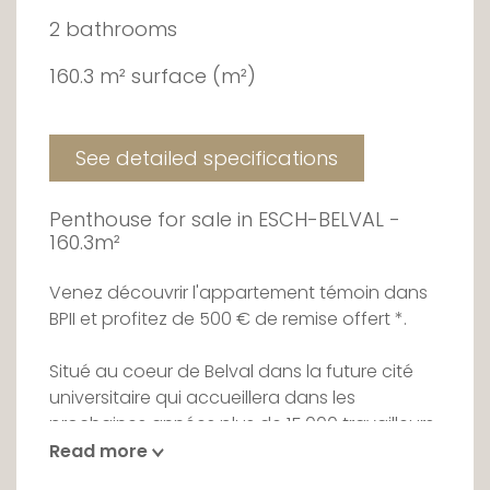
2 bathrooms
160.3 m² surface (m²)
See detailed specifications
Penthouse for sale in ESCH-BELVAL -
160.3m²
Venez découvrir l'appartement témoin dans
BPII et profitez de 500 € de remise offert *.
Situé au coeur de Belval dans la future cité
universitaire qui accueillera dans les
prochaines années plus de 15.000 travailleurs
et étudiants. Ce projet hors du commun offre
Read more
une qualité de vie exceptionnelle de part sa