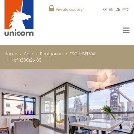
Private access
FR
EN
DE
中文
Home
Sale
Penthouse
ESCH-BELVAL
Ref. 1380125189