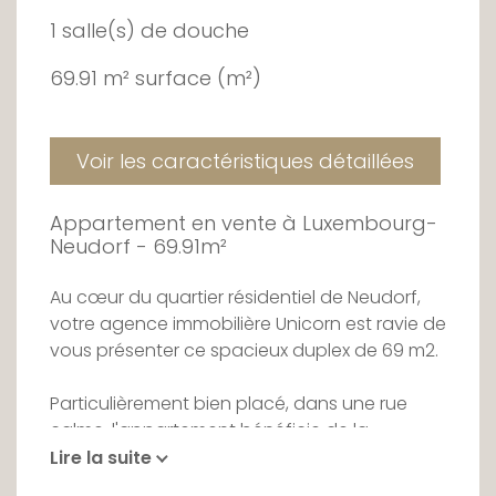
1 salle(s) de douche
69.91 m² surface (m²)
Voir les caractéristiques détaillées
Appartement en vente à Luxembourg-
Neudorf - 69.91m²
Au cœur du quartier résidentiel de Neudorf,
votre agence immobilière Unicorn est ravie de
vous présenter ce spacieux duplex de 69 m2.
Particulièrement bien placé, dans une rue
calme, l'appartement bénéficie de la
proximité de nombreuses commodités,
Lire la suite
supermarchés, école, maison relais,