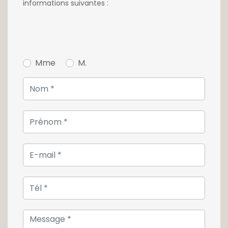
informations suivantes :
d'eau.
Ce bien est complété par une cave privative,
une buanderie commune.
Mme
M.
Un garage est disponible en supplément
pour 40.000€.
Pour toute information ou pour effectuer une
visite, contactez notre agence au +352 26 54
17 17.