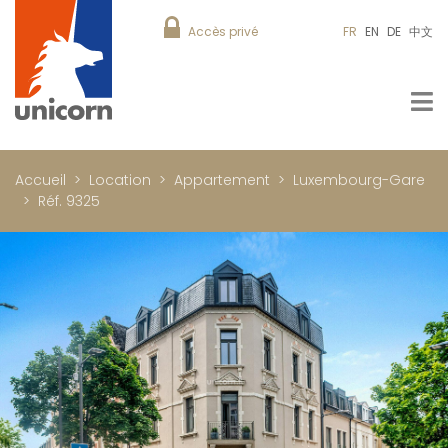
Accès privé
FR
EN
DE
中文
Accueil
Location
Appartement
Luxembourg-Gare
Réf. 9325