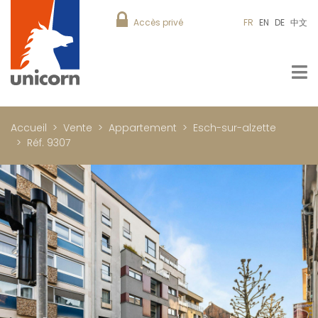
Accès privé
FR
EN
DE
中文
Accueil
Vente
Appartement
Esch-sur-alzette
Réf. 9307