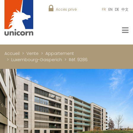
Accès privé
FR
EN
DE
中文
Accueil
Vente
Appartement
Luxembourg-Gasperich
Réf. 9286