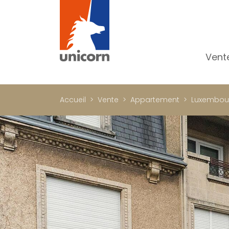
Vent
To
Ap
Accueil
Vente
Appartement
Luxembou
Ma
Pr
Pr
In
Im
Bu
C