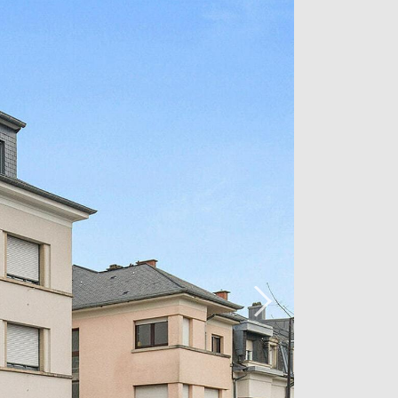
 belle pièce de vie, une chambre
distribution harmonieuse, idéale pour
légante ou un pied-à-terre de qualité
er ce bien : des combles privatifs
n potentiel supplémentaire appréciable,
ment, un espace annexe ou un projet
s en vigueur.
été à taille humaine, calme et
avec subtilité charme de l'ancien,
alité de vie urbaine, à proximité
ransports, écoles et institutions du
cet ensemble.