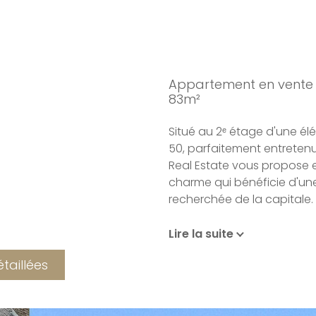
Appartement en vente
83m²
Situé au 2ᵉ étage d'une é
50, parfaitement entreten
Real Estate vous propose 
charme qui bénéficie d'un
recherchée de la capitale.
D'une surface habitable d'
Lire la suite
par ses volumes généreux 
étaillées
exceptionnelle de 3,10 m, 
de lumière particulièremen
y est pleinement préservé