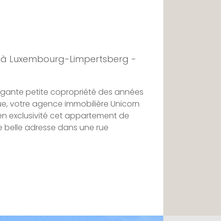
 à Luxembourg-Limpertsberg -
légante petite copropriété des années
ue, votre agence immobilière Unicorn
en exclusivité cet appartement de
e belle adresse dans une rue
environ 82 m², il séduit immédiatement
et sa hauteur sous plafond
conférant une sensation d'espace et
t appréciable. Le caractère de l'ancien
, offrant une atmosphère chaleureuse