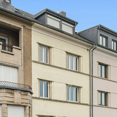
et authentique.
L'appartement propose une
confortable, ainsi qu'une 
une résidence principale é
en cœur de ville.
Un atout rare vient complét
d'environ 31 m², offrant u
que ce soit pour du range
futur selon les autorisation
Implanté dans une copropri
soignée, ce bien conjugue 
prestige de l'adresse et qu
immédiate des commerces, t
centre-ville.
Une cave vient compléter 