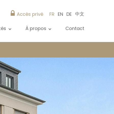
中文
Accès privé
FR
EN
DE
ités
À propos
Contact
 toutes les actualités
Présentation
s
Nos références
ications
Christie’s Real Estate
Conseils pratiques
Carrière
 / syndic