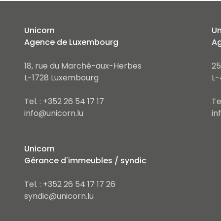
Unicorn
Un
Agence de Luxembourg
Ag
18, rue du Marché-aux-Herbes
25
L-1728 Luxembourg
L-
Tel. : +352 26 54 17 17
Te
info@unicorn.lu
in
Unicorn
Gérance d'immeubles / syndic
Tel. : +352 26 54 17 17 26
syndic@unicorn.lu