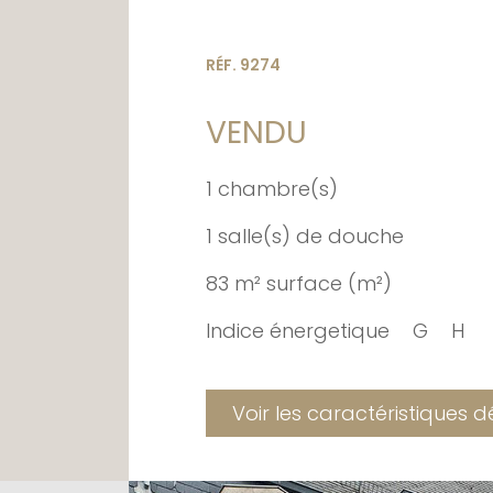
RÉF. 9274
VENDU
1 chambre(s)
1 salle(s) de douche
83 m² surface (m²)
Indice énergetique
G
H
Voir les caractéristiques d