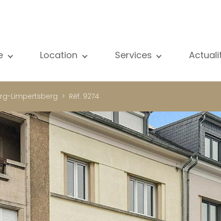
e
Location
Services
Actual
us nos biens
Tous nos biens
Vente
Voir
partement
Appartement
Estimation
New
rg-Limpertsberg
Réf. 9274
ison
Maison
Location
Publ
ojets neufs
Propriétés de luxe
Recherche
Blog
opriétés de luxe
International
Accès privé
ternational
Bureau
Gestion locative
meuble de rapport
Commerce
Gérance d'immeubles
reau
Garage / Parking
ommerce