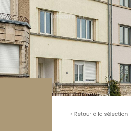
rage / Parking
rrain
G
< Retour à la sélection