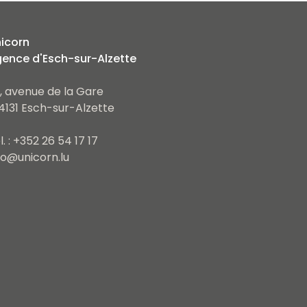
icorn
ence d'Esch-sur-Alzette
, avenue de la Gare
4131 Esch-sur-Alzette
l. : +352 26 54 17 17
fo@unicorn.lu