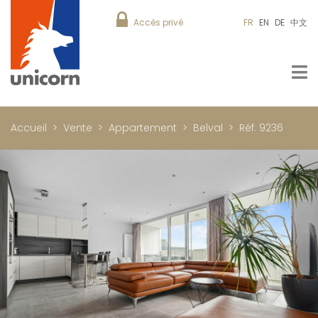
Accès privé
FR
EN
DE
中文
Accueil
Vente
Appartement
Belval
Réf. 9236