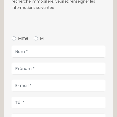
recherche immobilière, veuillez renseigner les
informations suivantes :
Une cave privative et un emplacement de
parking intérieur complètent ce bien.
Cet appartement conviendra parfaitement à
ceux qui recherchent un cadre de vie
Mme
M.
moderne et apaisant, au sein d'un
environnement urbain, vivant et parfaitement
desservi.
Pour plus d'informations ou pour effectuer
une visite, n'hésitez pas à nous contacter au
+352 26 54 17 17