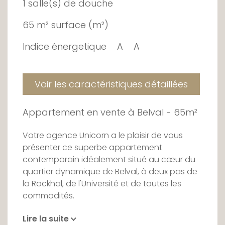
1 salle(s) de douche
65 m² surface (m²)
Indice énergetique
A
A
Voir les caractéristiques détaillées
Appartement en vente à Belval - 65m²
Votre agence Unicorn a le plaisir de vous
présenter ce superbe appartement
contemporain idéalement situé au cœur du
quartier dynamique de Belval, à deux pas de
la Rockhal, de l'Université et de toutes les
commodités.
Lire la suite
Situé dans une résidence récente et soignée,