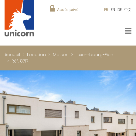
Accès privé
FR
EN
DE
中文
Accueil
Location
Maison
Luxembourg-Eich
Réf. 8717