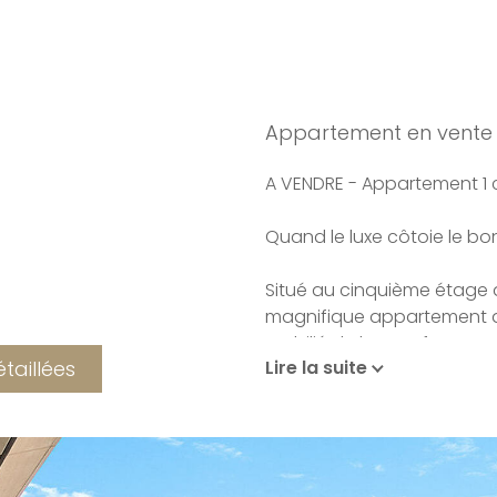
Appartement en vente
A VENDRE - Appartement 1
Quand le luxe côtoie le bo
Situé au cinquième étage d
magnifique appartement 
mobilié de bonne facture e
étaillées
Lire la suite
a la hauteur sous plafond.
Une grande pièce de vie ou
chambre, une salle de douc
décorées avec de superb