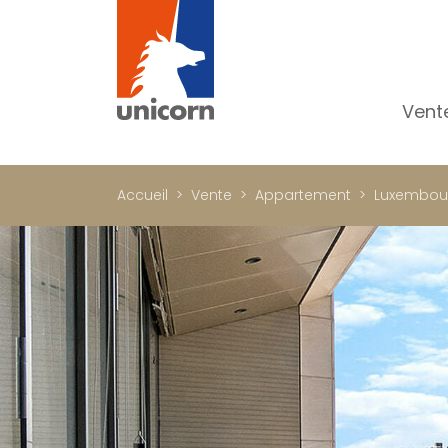
Vent
To
Ap
Accueil
Vente
Appartement
Luxembou
Ma
Pr
Pr
In
Im
Bu
C