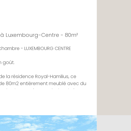
 à Luxembourg-Centre - 80m²
 chambre - LUXEMBOURG CENTRE
n goût.
e la résidence Royal-Hamilius, ce
de 80m2 entièrement meublé avec du
st lumineux gràce aux baies vitrées et
vrant sur une cuisine équipée, une
he et des toilettes séparées,
es mosaïques bisazza vous