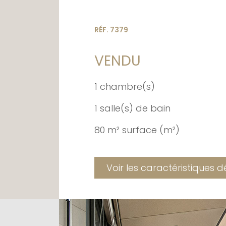
RÉF. 7379
VENDU
1 chambre(s)
1 salle(s) de bain
80 m² surface (m²)
Voir les caractéristiques d