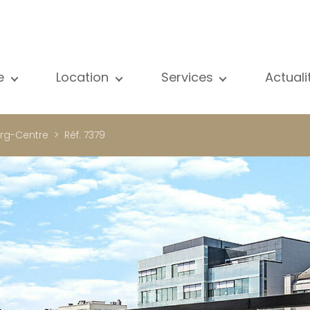
e
Location
Services
Actual
us nos biens
Tous nos biens
Vente
Voir
partement
Appartement
Estimation
New
rg-Centre
Réf. 7379
ison
Maison
Location
Publ
ojets neufs
Propriétés de luxe
Recherche
Blog
opriétés de luxe
International
Accès privé
ternational
Bureau
Gestion locative
meuble de rapport
Commerce
Gérance d'immeubles
reau
Garage / Parking
ommerce