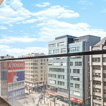
charmeront. Le tout avec 
L'appartement a été aména
au Grand Duché.
Au sein de ce projet phar
signé par le cabinet d'ar
PARTNERS, en collaboratio
L'ensemble ROYAL-HAMILIUS 
quotidien d'exception. Situé
tram et proche de toutes c
000 m2 de commerces, 10 
panoramique et des places
Appartement disponible i
Cette annonce est égalemen
Christies International Real 
Christie's International Rea