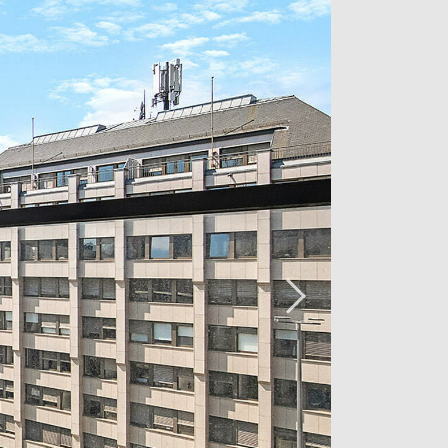
accès sur un long balcon.
gé par "Inside", ayant pignon sur rue
e ROYAL-HAMILIUS, cet appartement est
chitecte de renom mondial FOSTER +
n avec TETRA KAYSER ASSOCIES.
invite ses habitants à vivre un
 au coeur de la ville, sur le tracé du
ommodités, il accueille en son sein 20
000 m2 bureaux, un restaurant
 de parking.
mmédiatement.
t disponible sur le portail immobilier
Estate :
l Estate