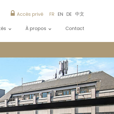
中文
Accès privé
FR
EN
DE
ités
À propos
Contact
 toutes les actualités
Présentation
s
Nos références
ications
Christie’s Real Estate
Conseils pratiques
Carrière
 / syndic