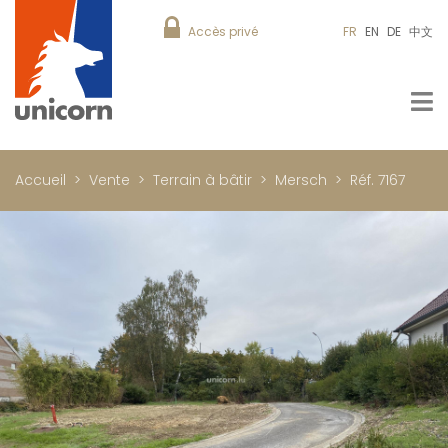
Accès privé
FR
EN
DE
中文
Accueil
Vente
Terrain à bâtir
Mersch
Réf. 7167