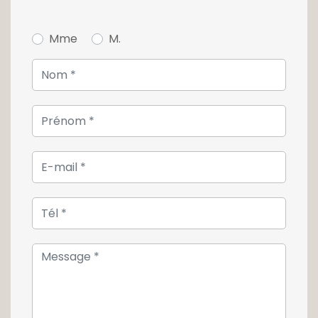
Mme
M.