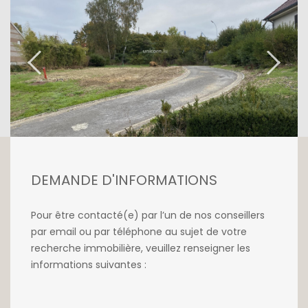
délivré pour construire deux villas libres de 3
cotés, d'une surface brute chacune de 300
m2.
Possibilité d'acquérir les terrains séparément.
Pour plus de renseignements ou pour
effectuer une visite, contactez-nous dès à
présent au +352 26 54 17 17.
DEMANDE D'INFORMATIONS
Pour être contacté(e) par l’un de nos conseillers
par email ou par téléphone au sujet de votre
recherche immobilière, veuillez renseigner les
informations suivantes :