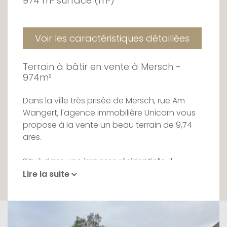
974 m² surface (m²)
Voir les caractéristiques détaillées
Terrain à bâtir en vente à Mersch -
974m²
Dans la ville très prisée de Mersch, rue Am
Wangert, l'agence immobilière Unicorn vous
propose à la vente un beau terrain de 9,74
ares.
Situé dans une impasse résidentielle, il
bénéficie d'une situation très calme, à
Lire la suite
proximité immédiate de la ville.
Le terrain est vendu sans contrat de
construction. Un permis de construire a été