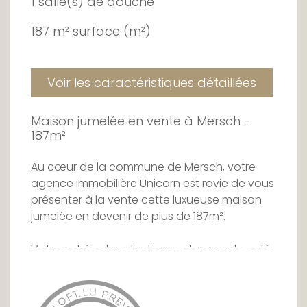
1 salle(s) de douche
187 m² surface (m²)
Voir les caractéristiques détaillées
Maison jumelée en vente à Mersch -
187m²
Au cœur de la commune de Mersch, votre
agence immobilière Unicorn est ravie de vous
présenter à la vente cette luxueuse maison
jumelée en devenir de plus de 187m².
Votre entrée dans les lieux se fera par le coté
du bâtiment, à l'ouverture de la porte
d'entrée, vous découvriez un spacieux hall de
plus de 10m², où des placards intégrés sont