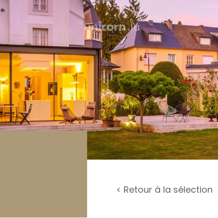
rage / Parking
rrain
< Retour à la sélection