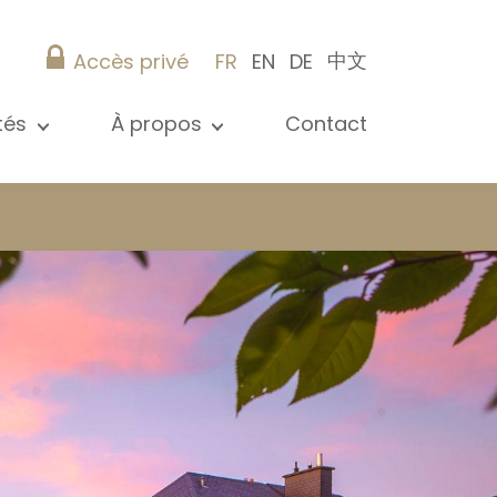
中文
Accès privé
FR
EN
DE
ités
À propos
Contact
 toutes les actualités
Présentation
s
Nos références
ications
Christie’s Real Estate
Conseils pratiques
Carrière
 / syndic