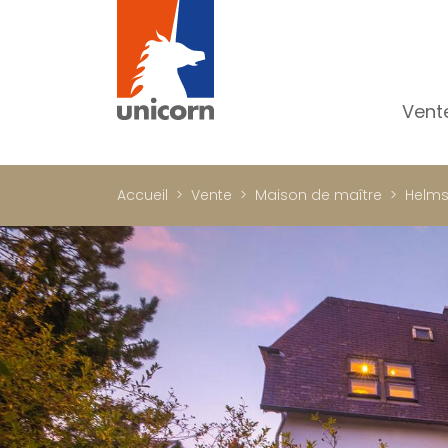
Vent
To
Ap
Accueil
Vente
Maison de maître
Helm
Ma
Pr
Pr
In
Im
Bu
C