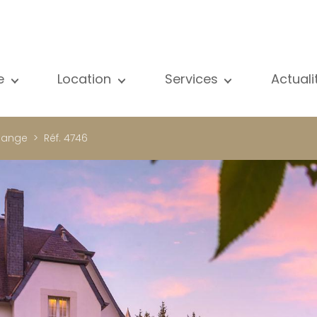
e
Location
Services
Actual
us nos biens
Tous nos biens
Vente
Voir
partement
Appartement
Estimation
New
sange
Réf. 4746
ison
Maison
Location
Publ
ojets neufs
Propriétés de luxe
Recherche
Blog
opriétés de luxe
International
Accès privé
ternational
Bureau
Gestion locative
meuble de rapport
Commerce
Gérance d'immeubles
reau
Garage / Parking
ommerce