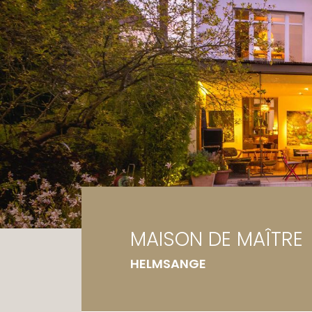
Ga
Te
MAISON DE MAÎTRE
HELMSANGE