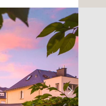
de vie alliant la cuisine totalement
nombreuses baies-vitrées apportent un
ensemble de la pièce. De plus, elles
ue sur l'ensemble du jardin paysagé.
calier peint à l'ancienne pour
Sur ce niveau se trouve la suite
détente, une salle de douche ainsi
 de nombreux placards intégrés.
m2 se fait depuis la chambre.
ve trois autres chambres avec
ouche. Vous pouvez également utiliser
e de rangement.
ffage au sol est annexée à la
ée comme atelier, elle peut faire office
 accueillir vos hôtes.