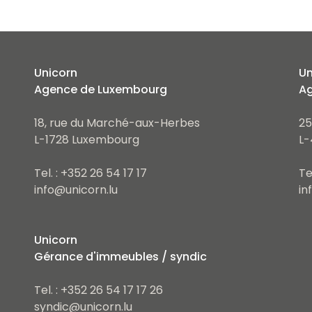
Unicorn
Un
Agence de Luxembourg
Ag
18, rue du Marché-aux-Herbes
25
L-1728 Luxembourg
L-
Tel. : +352 26 54 17 17
Te
info@unicorn.lu
in
Unicorn
Gérance d'immeubles / syndic
Tel. : +352 26 54 17 17 26
syndic@unicorn.lu