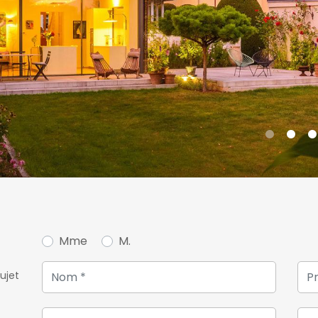
Le jardin offre la jolie ter
facilement ajoutée.
De plus, vous disposerez d
cave à vin, de 3 emplaceme
l'ancienne.
N'hésitez pas à nous conta
d'informations.
Mme
M.
ujet