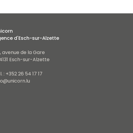
icorn
ence d'Esch-sur-Alzette
, avenue de la Gare
4131 Esch-sur-Alzette
l. : +352 26 54 17 17
fo@unicorn.lu