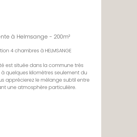
ente à Helmsange - 200m²
ption 4 chambres à HELMSANGE
é est située dans la commune très
 à quelques kilomètres seulement du
s apprécierez le mélange subtil entre
ant une atmosphère particulière.
 de 13,33 ares et élevée sur 2 étages,
e compose comme suit :
rouverez un hall d'entrée, un double
bureau. Une extension contemporaine,