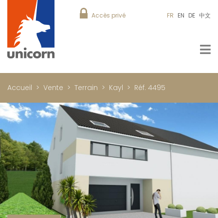
Accès privé
FR
EN
DE
中文
Accueil
Vente
Terrain
Kayl
Réf. 4495