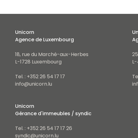
Unicorn
Un
Agence de Luxembourg
Ag
18, rue du Marché-aux-Herbes
25
L-1728 Luxembourg
L-
Tel. : +352 26 54 17 17
Te
info@unicorn.lu
in
Unicorn
Gérance d'immeubles / syndic
Tel. : +352 26 54 17 17 26
syndic@unicorn.lu