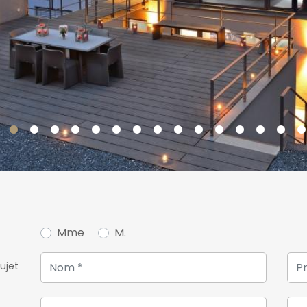
37 m2
- un WC de courtoisie
- une pièce de rangement
- une buanderie
Au dernier étage,
- un salon de 36 m2 en me
chambre, cette chaleureus
Prestations et finitions ha
et ardoise naturelle, alar
solaires, châssis aluminium,
électriques, monte-charge
Mme
M.
La maison dispose égalem
l'extérieur.
ujet
Pour plus de renseignemen
26 54 17 17.