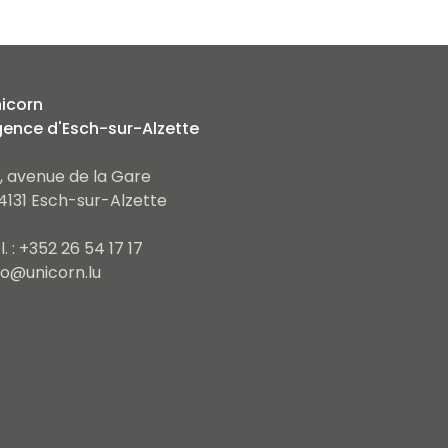
icorn
ence d'Esch-sur-Alzette
, avenue de la Gare
4131 Esch-sur-Alzette
l. : +352 26 54 17 17
fo@unicorn.lu