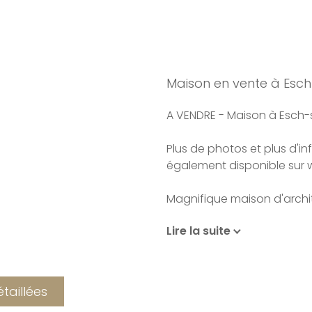
Maison en vente à Esch
A VENDRE - Maison à Esch-
Plus de photos et plus d'i
également disponible sur
Magnifique maison d'archit
Lire la suite
La maison libre de 3 côtés 
quelques pas du centre e
un quartier calme et prisé e
surface habitable de 216 m
étaillées
terrain de 5.5 ares.