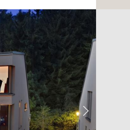
 au rez-de-chaussée :
posant de vestiaires et d'un escalier
ntégré
r 2 véhicules
te parentale avec accès à son
le de bain disposant d'une baignoire
n disposant d'une douche à l'italienne
permettra d'accéder à la quatrième
 de 28 m2 ainsi qu'une dépendance
ée ouverte sur le séjour et donnant un
a deuxième terrasse d'une superficie de