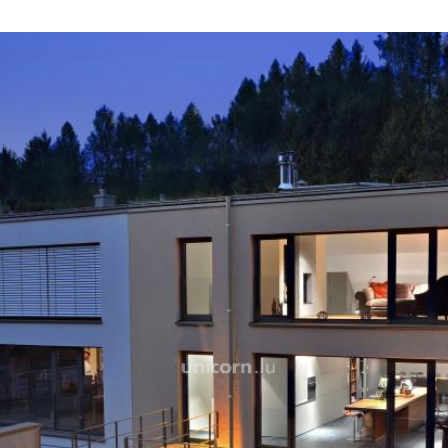
La propriété vous propose
- une spacieuse entrée dis
en chêne avec éclairage i
- une cave
- un local technique
- une pièce de rangement
- garage pouvant accueilli
Au premier étage :
- 3 chambres dont une sui
dressing ainsi qu'à sa sal
- une seconde salle de bai
- un patio de 35 m2 vous 
chambre d'une superficie
Au deuxième étage :
- une grande cuisine équip
accès via la passerelle à l