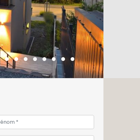
zzanine pouvant faire office de 5ème
e pièce dispose d'un feu ouvert
ut de gamme : sol parquet en lamelles
me, chauffage au sol, VMC, panneaux
 triple vitrage, volets aluminium
.
ent d'une place de stationnement à
ts n'hésitez pas à nous contacter au