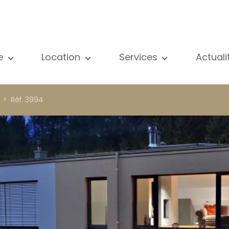
e
Location
Services
Actual
us nos biens
Tous nos biens
Vente
Voir
partement
Appartement
Estimation
New
Réf. 3994
ison
Maison
Location
Publ
ojets neufs
Propriétés de luxe
Recherche
Blog
opriétés de luxe
International
Accès privé
ternational
Bureau
Gestion locative
meuble de rapport
Commerce
Gérance d'immeubles
reau
Garage / Parking
ommerce