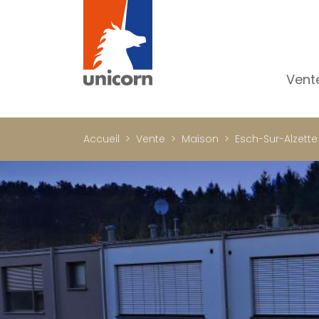
Vent
To
Ap
Accueil
Vente
Maison
Esch-Sur-Alzette
Ma
Pr
Pr
In
Im
Bu
C