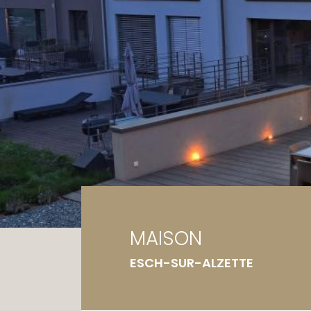
Ga
Te
MAISON
ESCH-SUR-ALZETTE