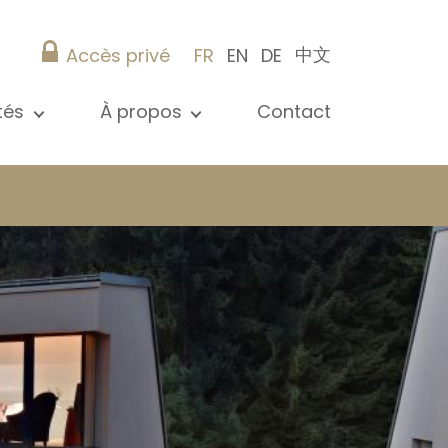
中文
Accès privé
FR
EN
DE
ités
À propos
Contact
 toutes les actualités
Présentation
s
Nos références
ications
Christie’s Real Estate
Conseils pratiques
Carrière
 / syndic