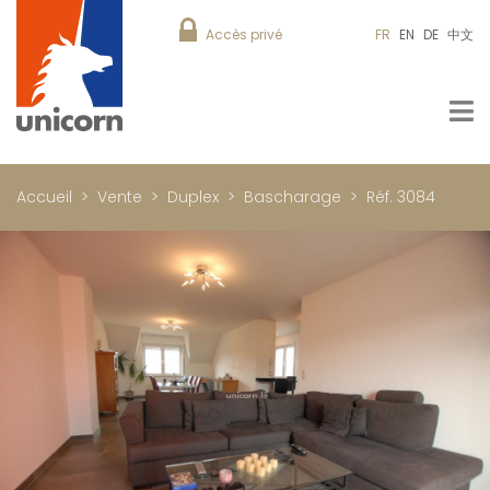
Accès privé
FR
EN
DE
中文
Accueil
Vente
Duplex
Bascharage
Réf. 3084