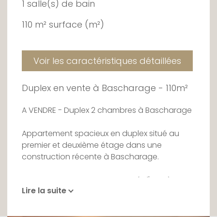
1 salle(s) de bain
110 m² surface (m²)
Voir les caractéristiques détaillées
Duplex en vente à Bascharage - 110m²
A VENDRE - Duplex 2 chambres à Bascharage
Appartement spacieux en duplex situé au
premier et deuxième étage dans une
construction récente à Bascharage.
Cet appartement est composé d'un très
Lire la suite
grand living - salle à manger, d'une cuisine
équipée semi ouverte, de deux chambres,
d'une salle de bain et d'une buanderie