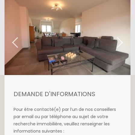
(Possibilité d'aménager une troisième
chambre). Il y a un balcon à chaque étage.
et une cave en sous-sol est a votre.
Possibilité d'acquérir un double garage pour
45 000 euros.
Pour plus d'informations, contactez notre
agence au 26 54 17 17.
DEMANDE D'INFORMATIONS
Pour être contacté(e) par l’un de nos conseillers
par email ou par téléphone au sujet de votre
recherche immobilière, veuillez renseigner les
informations suivantes :