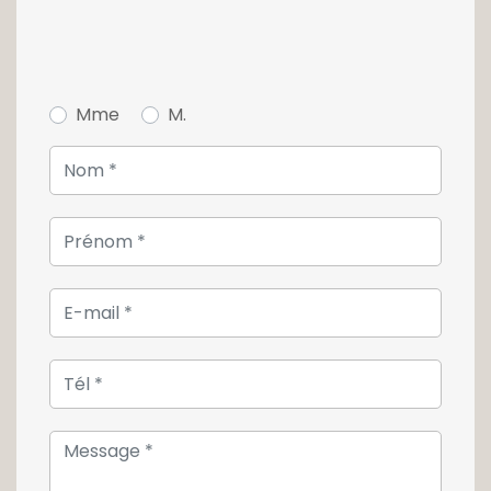
Mme
M.