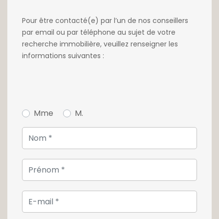
Très belle demeure à quelques minutes à
Pour être contacté(e) par l’un de nos conseillers
pied de l'école européenne de Mamer, des
par email ou par téléphone au sujet de votre
commerces de proximités, transport en
recherche immobilière, veuillez renseigner les
commun et axes routiers.
informations suivantes :
Pour plus de détails, veuillez cliquer sur le lien
ci-dessous.
Mme
M.