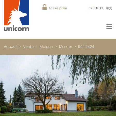
Accès privé
FR
EN
DE
中文
Accueil
Vente
Maison
Mamer
Réf. 2424