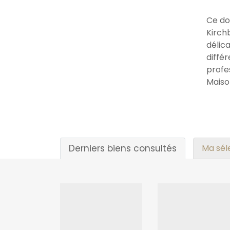
Ce do
Kirch
délic
diffé
profe
Maiso
Derniers biens consultés
Ma sél