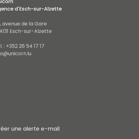
icorn
ence d'Esch-sur-Alzette
, avenue de la Gare
4131 Esch-sur-Alzette
l. : +352 26 54 17 17
fo@unicorn.lu
éer une alerte e-mail