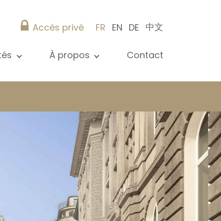
中文
Accès privé
FR
EN
DE
ités
À propos
Contact
 toutes les actualités
Présentation
s
Nos références
ications
Christie’s Real Estate
Conseils pratiques
Carrière
 / syndic