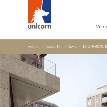
Vent
To
Ap
Accueil
Actualités
News
LILI'S GARDEN 
Ma
Pr
Pr
In
Im
Bu
C