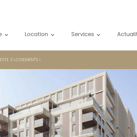
e
Location
Services
Actual
us nos biens
Tous nos biens
Vente
Voir
partement
Appartement
Estimation
New
RESTE 3 LOGEMENTS !
ison
Maison
Location
Publ
ojets neufs
Propriétés de luxe
Recherche
Blog
opriétés de luxe
International
Accès privé
ternational
Bureau
Gestion locative
meuble de rapport
Commerce
Gérance d'immeubles
reau
Garage / Parking
ommerce