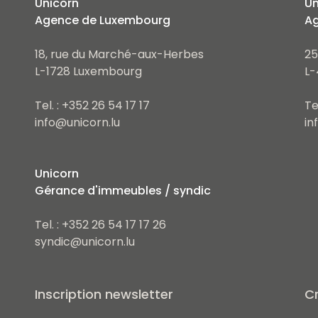
Unicorn
Un
Agence de Luxembourg
Ag
18, rue du Marché-aux-Herbes
25
L-1728 Luxembourg
L-
Tel. : +352 26 54 17 17
Te
info@unicorn.lu
in
Unicorn
Gérance d'immeubles / syndic
Tel. : +352 26 54 17 17 26
syndic@unicorn.lu
Inscription newsletter
Cr