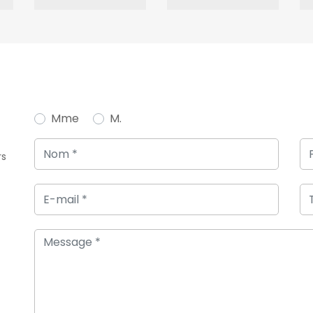
Mme
M.
rs