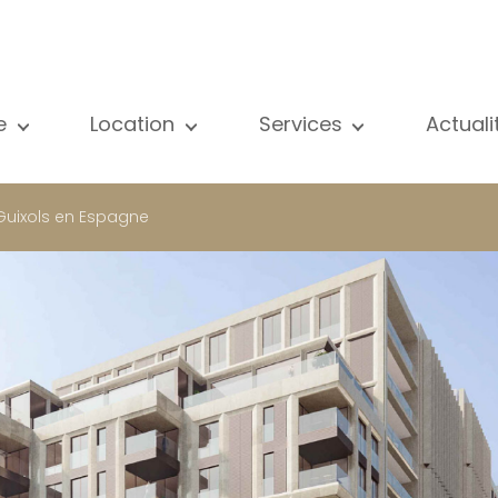
e
Location
Services
Actual
us nos biens
Tous nos biens
Vente
Voir
partement
Appartement
Estimation
New
 Guixols en Espagne
ison
Maison
Location
Publ
ojets neufs
Propriétés de luxe
Recherche
Blog
opriétés de luxe
International
Accès privé
ternational
Bureau
Gestion locative
meuble de rapport
Commerce
Gérance d'immeubles
reau
Garage / Parking
ommerce