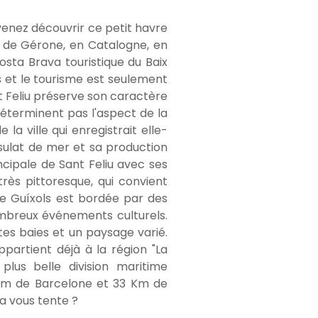
 venez découvrir ce petit havre
e de Gérone, en Catalogne, en
sta Brava touristique du Baix
 et le tourisme est seulement
nt Feliu préserve son caractère
déterminent pas l'aspect de la
 la ville qui enregistrait elle-
sulat de mer et sa production
incipale de Sant Feliu avec ses
rès pittoresque, qui convient
e Guíxols est bordée par des
ombreux événements culturels.
tes baies et un paysage varié.
partient déjà à la région "La
lus belle division maritime
0 Km de Barcelone et 33 Km de
ça vous tente ?