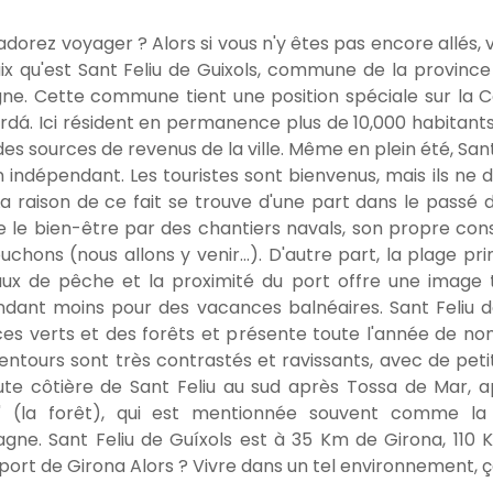
adorez voyager ? Alors si vous n'y êtes pas encore allés,
ix qu'est Sant Feliu de Guixols, commune de la provinc
ne. Cette commune tient une position spéciale sur la Co
dá. Ici résident en permanence plus de 10,000 habitants
 des sources de revenus de la ville. Même en plein été, Sa
n indépendant. Les touristes sont bienvenus, mais ils ne 
 La raison de ce fait se trouve d'une part dans le passé de
le bien-être par des chantiers navals, son propre con
uchons (nous allons y venir...). D'autre part, la plage pr
ux de pêche et la proximité du port offre une image t
dant moins pour des vacances balnéaires. Sant Feliu d
es verts et des forêts et présente toute l'année de n
lentours sont très contrastés et ravissants, avec de peti
ute côtière de Sant Feliu au sud après Tossa de Mar, ap
" (la forêt), qui est mentionnée souvent comme la p
agne. Sant Feliu de Guíxols est à 35 Km de Girona, 11
oport de Girona Alors ? Vivre dans un tel environnement, 