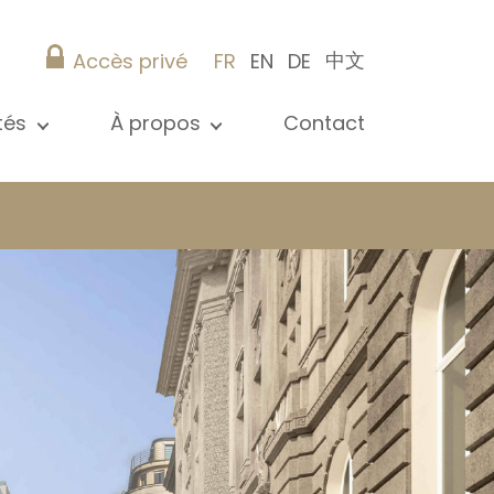
中文
Accès privé
FR
EN
DE
ités
À propos
Contact
 toutes les actualités
Présentation
s
Nos références
ications
Christie’s Real Estate
Conseils pratiques
Carrière
 / syndic