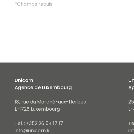
*Champs requis
Unicorn
Un
Agence de Luxembourg
Ag
18, rue du Marché-aux-Herbes
25
L-1728 Luxembourg
L-
Tel. : +352 26 54 17 17
Te
info@unicorn.lu
in