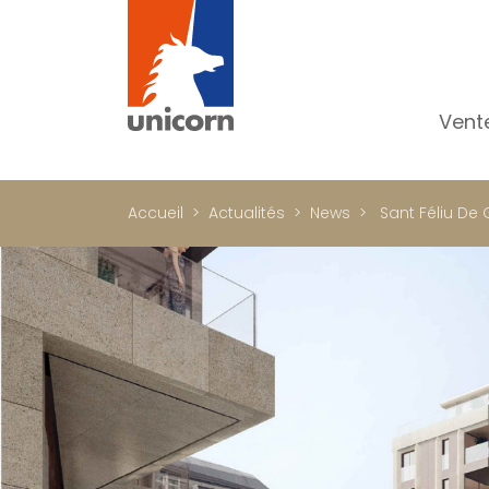
Vent
To
Ap
Accueil
Actualités
News
Sant Féliu De
Ma
Pr
Pr
In
Im
Bu
C