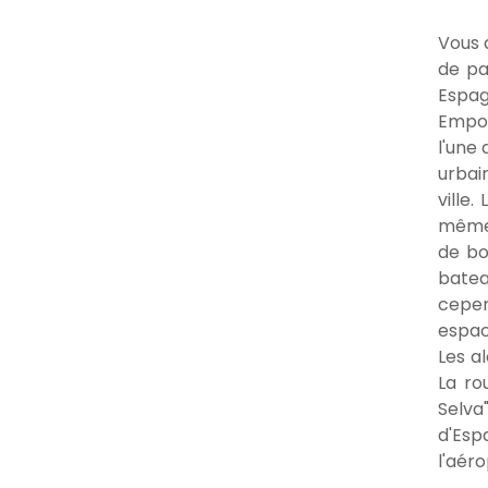
Vous 
de pa
Espag
Empor
l'une
urbai
ville.
même 
de bo
batea
cepen
espac
Les a
La ro
Selva
d'Esp
l'aér