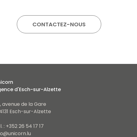
icorn
ence d'Esch-sur-Alzette
, avenue de la Gare
4131 Esch-sur-Alzette
l. : +352 26 54 17 17
fo@unicorn.lu