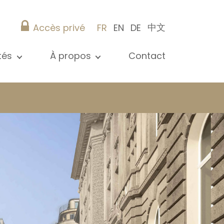
中文
Accès privé
FR
EN
DE
ités
À propos
Contact
 toutes les actualités
Présentation
s
Nos références
ications
Christie’s Real Estate
Conseils pratiques
Carrière
 / syndic