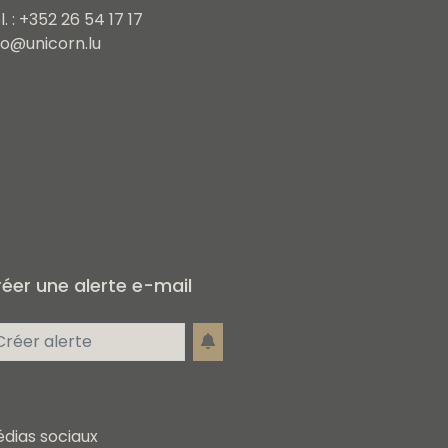
l. : +352 26 54 17 17
fo@unicorn.lu
éer une alerte e-mail
dias sociaux