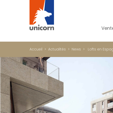
Vent
To
Ap
Accueil
Actualités
News
Lofts en Espa
Ma
Pr
Pr
In
Im
Bu
C