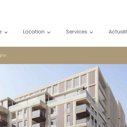
e
Location
Services
Actual
us nos biens
Tous nos biens
Vente
Voir
partement
Appartement
Estimation
New
gne
ison
Maison
Location
Publ
ojets neufs
Propriétés de luxe
Recherche
Blog
opriétés de luxe
International
Accès privé
ternational
Bureau
Gestion locative
meuble de rapport
Commerce
Gérance d'immeubles
reau
Garage / Parking
ommerce