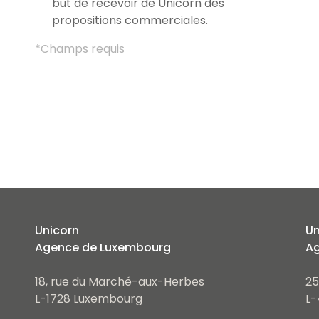
but de recevoir de Unicorn des
propositions commerciales.
*Champs requis
Unicorn
Un
Agence de Luxembourg
Ag
18, rue du Marché-aux-Herbes
25
L-1728 Luxembourg
L-