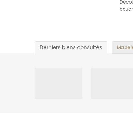
Décou
bouch
Derniers biens consultés
Ma sél