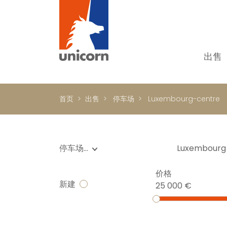
出售
我
单
首页
出售
停车场
Luxembourg-centre
别
新
顶
停车场…
Luxembourg
国
价格
In
新建
25 000 €
书
商