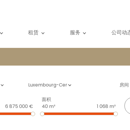
租赁
服务
公司动
们的所有房产
我们的所有房产
出售
查看
元房
单元房
估价
新闻
墅
别墅
租赁
著作
建
顶级豪宅
搜索
博客
级豪宅
国际的
Vip通道
Luxembourg-Centre
房间
际的
书房
房屋租赁托管
面积
vestment property
商铺
物业管理
6 875 000 €
40 m²
1 068 m²
房
车库 / 停车场
铺