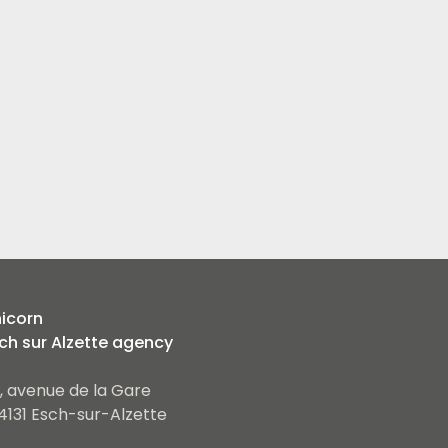
icorn
ch sur Alzette agency
, avenue de la Gare
4131 Esch-sur-Alzette