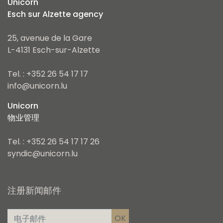
Unicorn
Esch sur Alzette agency
25, avenue de la Gare
L-4131 Esch-sur-Alzette
Tel. : +352 26 54 17 17
info@unicorn.lu
Unicorn
物业管理
Tel. : +352 26 54 17 17 26
syndic@unicorn.lu
注册新闻邮件