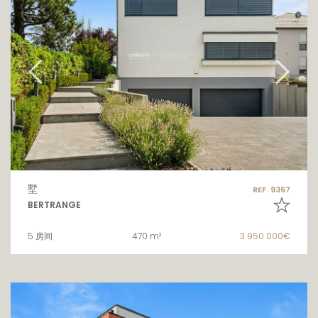
墅
REF. 9367
BERTRANGE
5 房间
470 m²
3 950 000€