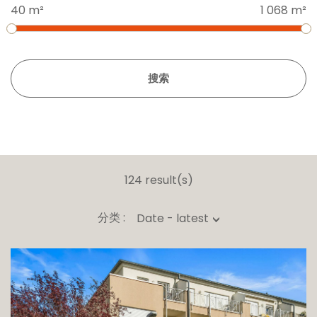
40 m²
1 068 m²
搜索
124 result(s)
分类 :
Date - latest