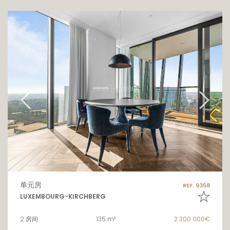
单元房
REF. 9358
LUXEMBOURG-KIRCHBERG
2 房间
135 m²
2 300 000€