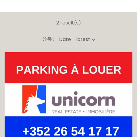
2 result(s)
分类 :
Date - latest