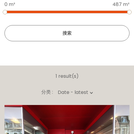
0 m²
487 m²
搜索
1 result(s)
分类 :
Date - latest