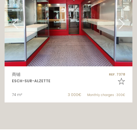
商铺
REF. 7378
ESCH-SUR-ALZETTE
74 m²
3 000€
Monthly charges : 300€