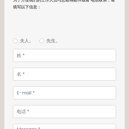
填写以下信息：
Le duplex se présente aujourd'hui dans son
état d'origine et nécessite une rénovation
intérieure, constituant une base idéale pour
un projet résidentiel sur mesure.
夫人。
先生。
Un garage fermé, une cave privative ainsi
que l'accès au jardin commun complètent ce
bien rare, situé dans un environnement
résidentiel calme, tout en bénéficiant de la
proximité immédiate des infrastructures,
écoles et axes de communication.
Une opportunité singulière à Bertrange, alliant
volumes, potentiel de transformation et
qualité d'emplacement.
Pour plus de renseignement ou pour