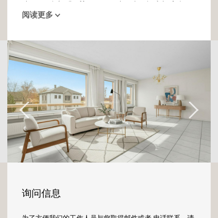
deux unités, il offre un cadre de vie à la fois
阅读更多
confidentiel et paisible. Libre d'occupation, il
développe une surface habitable d'environ
150 m² et séduit avant tout par la générosité
de ses volumes et la qualité de sa luminosité.
Le premier niveau s'articule autour d'un vaste
séjour baigné de lumière naturelle. Deux
balcons aux orientations complémentaires,
l'un côté rue, l'autre côté jardin. Une cuisine
séparée, une première chambre, une salle de
bains et des toilettes indépendantes
complètent ce niveau, offrant une
distribution équilibrée et fonctionnelle.
À l'étage supérieur, l'espace nuit se compose
de trois chambres supplémentaires, d'une
询问信息
salle de douche, de toilettes séparées et de
rangements sous combles.
为了方便我们的工作人员与您取得邮件或者 电话联系，请