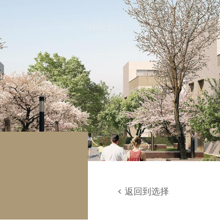
库 / 停车场
地
< 返回到选择