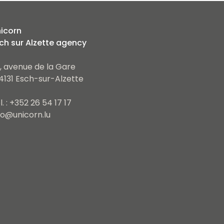
icorn
ch sur Alzette agency
, avenue de la Gare
4131 Esch-sur-Alzette
l. : +352 26 54 17 17
fo@unicorn.lu