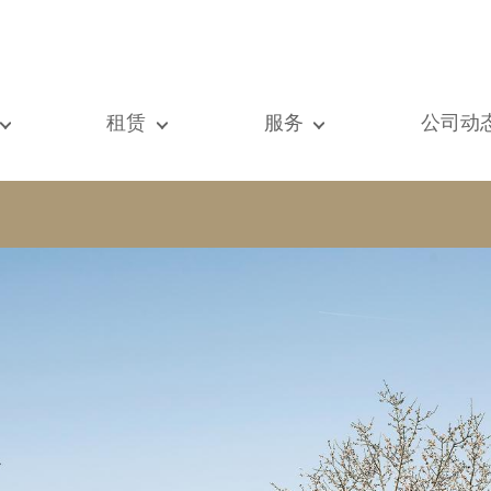
租赁
服务
公司动
们的所有房产
我们的所有房产
出售
查看
元房
单元房
估价
新闻
墅
别墅
租赁
著作
建
顶级豪宅
搜索
博客
级豪宅
国际的
Vip通道
际的
书房
房屋租赁托管
vestment property
商铺
物业管理
房
车库 / 停车场
铺