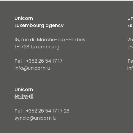
Unicorn
Un
Luxembourg agency
Es
18, rue du Marché-aux-Herbes
25
L-1728 Luxembourg
L-
Tel. : +352 26 54 17 17
Te
info@unicorn.lu
in
Unicorn
物业管理
Tel. : +352 26 54 17 17 26
syndic@unicorn.lu