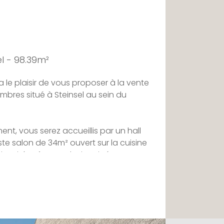
l - 98.39m²
 le plaisir de vous proposer à la vente
bres situé à Steinsel au sein du
nt, vous serez accueillis par un hall
te salon de 34m² ouvert sur la cuisine
minosité grâce aux baies vitrées et son
ose de 2 belles chambres partageant
 d'une troisième chambre avec salle de