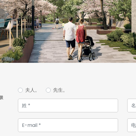
Situé au sein d'un parc don
architecte paysagiste, cet
piétons et dispose d'une a
emplacements propices à 
L'emplacement stratégique d
permet d'allier vie modern
écrin de verdure. Elle dis
animé composé d'une mult
comme une grande épicerie
des complexes sportifs, un
très bonne accessibilité ve
夫人。
先生。
accès rapide vers la gare 
联
Images de synthèse non c
Prix affiché TTC 3% sous ré
administrations compéten
Pour plus d'information ou