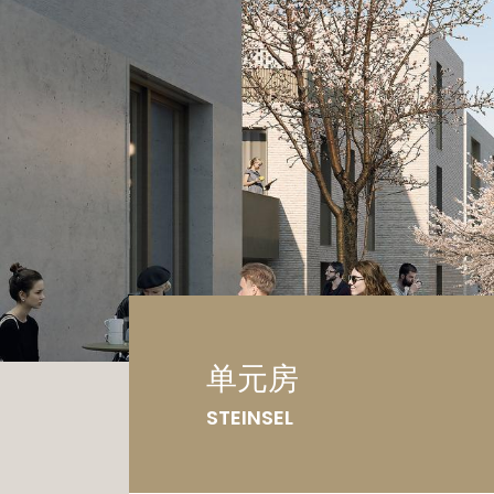
车
土
单元房
STEINSEL