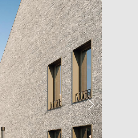
une qualité et un confort de vie hors
omotique, qualité des matériaux,
à toutes les résidences offre pas
ing avec possibilité de les équiper de
que appartement dispose également
ne buanderie commune.
tements répartis sur six résidences de
mprenant également commerces et
ue sa volonté de s'intégrer le plus
ans le tissus rural existant. Un sous-
 les résidences pas moins de 85
sibilité de les équiper de charges
rtement dispose également d'une
nderie commune.