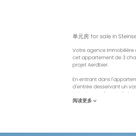
单元房 for sale in Steinse
Votre agence immobilière a
cet appartement de 3 cham
projet Aerdbier.
En entrant dans l'apparteme
d'entrée desservant un vas
et jouissant d'une belle lu
阅读更多
accès direct à la terrasse.
L'espace de nuit se comp
une salle salle de bain et
bain privative.