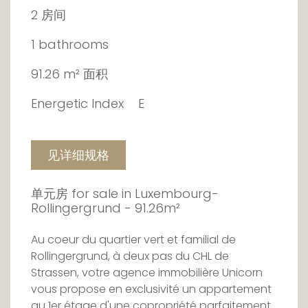
2 房间
1 bathrooms
91.26 m² 面积
Energetic Index
E
见详细规格
单元房 for sale in Luxembourg-
Rollingergrund - 91.26m²
Au coeur du quartier vert et familial de
Rollingergrund, à deux pas du CHL de
Strassen, votre agence immobilière Unicorn
vous propose en exclusivité un appartement
au 1er étage d'une copropriété parfaitement