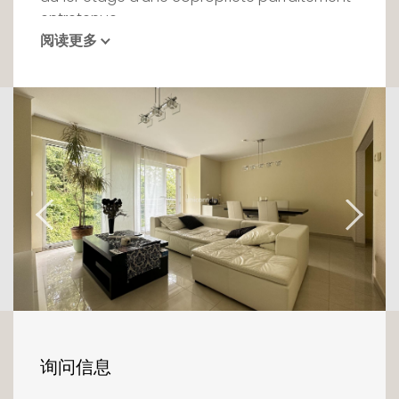
entretenue.
阅读更多
D'une surface de +/- 92m2, le bien s'ouvre sur
un hall d'entrée avec débarras desservant la
pièce-à-vivre, la cuisine ainsi que l'espace
nuit.
Le living se compose d'un salon et d'une
salle-à-manger illuminés par des grandes
vitres donnant accès à un balcon. La cuisine
fermée entièrement équipée dispose
également d'un accès à l'espace extérieur.
La partie nuit se compose de deux chambres
à coucher de 13m2 et 18m2, d'une salle de
bains et de toilettes séparées.
询问信息
Une cave et un emplacement de parking