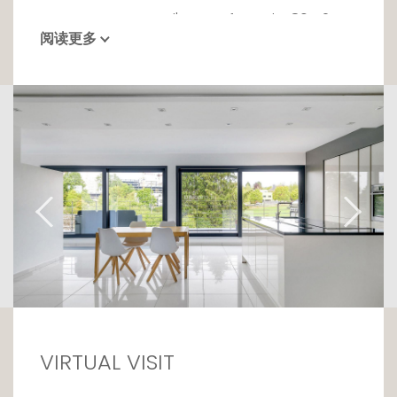
Cet appartement d'une surface de 180m2, ce
阅读更多
duplex ne manquera pas de vous séduire par
ses finitions de qualité et son agencement.
A l'ouverture de la porte d'entrée, vous
découvrirez un beau hall desservant le rez-
de-chaussée de l'appartement, l'espace nuit
se situe à ce niveau. Il se compose de deux
chambres à coucher aux tailles généreuses,
d'un dressing et d'une salle de bain.
L'espace de vie est niché à l'étage de ce
splendide duplex. Entièrement ouvert et très
bien agencé, vous disposerez d'une belle
cuisine complètement équipée donnant sur
le salon-séjour et ses grandes baies vitrées
VIRTUAL VISIT
donnant accès aux deux terrasses. Vous
pourrez profiter d'un bel ensoleillement et de