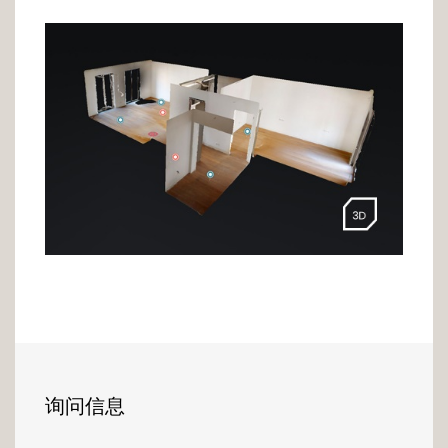
votre extérieur dès les premiers rayons de
soleil.
L'étage dispose également d'une superbe
suite parentale avec dressing et salle de bain
privative, celle-ci vous offre un accès à l'une
des terrasses du logement.
Véritable coup de cœur, l'offre de cet
appartement est complétée par une cave et
3 emplacements de parking privatifs.
Pour plus d'informations ou pour effectuer
une visite, n'hésitez pas à contacter notre
agence au +352 26 54 17 17
询问信息