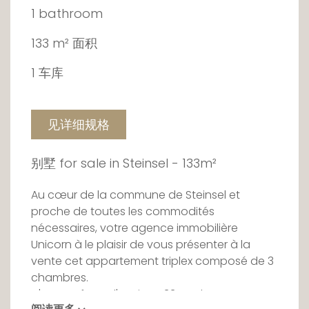
1 bathroom
133 m² 面积
1 车库
见详细规格
别墅 for sale in Steinsel - 133m²
Au cœur de la commune de Steinsel et
proche de toutes les commodités
nécessaires, votre agence immobilière
Unicorn à le plaisir de vous présenter à la
vente cet appartement triplex composé de 3
chambres.
D'une surface d'environ 133m², dans un