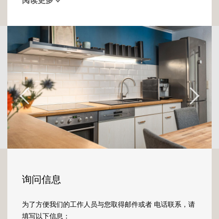
阅读更多
bâtiment datant de 1824, rénové en 2019,
découvrez ce bien atypique et plein de
charme.
Au rez-de-chaussée, découvrez une belle
entrée, actuellement occupée par un piano,
elle vous laisse assez de place pour laisser
libre cours à votre imagination et créer un
espace d'accueil et de rangement à votre
image.
A gauche de l'entrée, se trouve le salon, un
espace de détente traversé par la lumière
grâce à aux fenêtres présentes de part et
d'autre de la pièce.
询问信息
A droite de l'entrée, vous trouverez une belle
cuisine totalement équipée et fonctionnelle.
为了方便我们的工作人员与您取得邮件或者 电话联系，请
A l'arrière de la cuisine, une pièce se dessine,
填写以下信息：