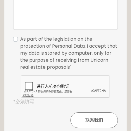
Ce bien dispose d'un garage avec porte
électrique sectionnelle et d'une superbe cave
voutée, parfaite pour envisager une cave à
vin.
As part of the legislation on the
protection of Personal Data, I accept that
Pour plus d'informations ou pour effectuer
my data is stored by computer, only for
une visite, n'hésitez pas à contacter notre
the purpose of receiving from Unicorn
agence au +352 26 54 17 17
real estate proposals'
*必须填写