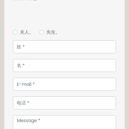
elle est actuellement utilisée comme atelier
de création, vous pouvez aisément imaginer
en faire une salle à manger, un bureau ou
tout autre espace de rangement. Cet étage
est complété par une petite salle de douche
夫人。
先生。
et un WC.
De la cuisine, l'escalier vous mène au premier
étage où se situe deux chambres de belle
taille ainsi qu'une salle de bains. A cet étage
se niche une terrasse de 40m² orientée plein
sud, parfaite pour profiter des beaux jours.
Au 3ème et dernier étage, les combles
aménagés vous proposent la chambre
parentale de la maison, pourvue d'un espace
dressing et d'un coin bureau, elle est le cocon
de quiétude dans lequel vous pourrez vous
détendre après une rude journée.