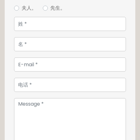
夫人。
先生。
L'espace nuit, quant à lui, est également
desservi par le hall d'entrée. Il se compose
d'une chambre de belle taille avec accès
privatif à la salle de bain de l'appartement.
Pour vos moments de détentes, vous pourrez
profiter d'une baignoire.
Vous serez séduit par la terrasse accessible
par la pièce de vie mais également par la
chambre.
Pour l'intimité de vos futurs convives,
l'appartement dispose d'un WC séparé.
Une cave privative complète l'ensemble.
Pour plus d'informations ou pour effectuer