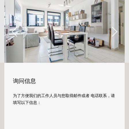
Esch/Alzette- Belval Université, du centre
commercial Belval Plaza II, du cinéma
Kinépolis et de la salle de concert Rockhal, de
l'accès aux autoroutes.
Situé au 5ème étage de la résidence Belval
Plaza II, laissez-vous surprendre par les belles
finitions de cet appartement avec vue sur les
hauts fourneaux du site de Belval.
Ce bien de 51,2m2, parfaitement agencé,
vous accueillera chaleureusement dans son
询问信息
hall d'entrée desservant les différentes pièces
qui le composent.
为了方便我们的工作人员与您取得邮件或者 电话联系，请
填写以下信息：
Vous aurez le plaisir de pénétrer dans
l'espace de vie se composant d'un vaste
living et d'une cuisine ouverte, entièrement
équipée.