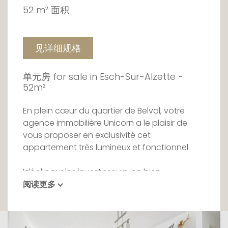
52 m² 面积
见详细规格
单元房 for sale in Esch-Sur-Alzette -
52m²
En plein cœur du quartier de Belval, votre
agence immobilière Unicorn a le plaisir de
vous proposer en exclusivité cet
appartement très lumineux et fonctionnel.
Idéal pour les investisseurs, ce bien
entièrement meublé est un produit prêt-à-
阅读更多
vivre dans un quartier en pleine croissance.
Ce logement se veut proche de toutes
commodités, à 5 minutes à pieds de la gare