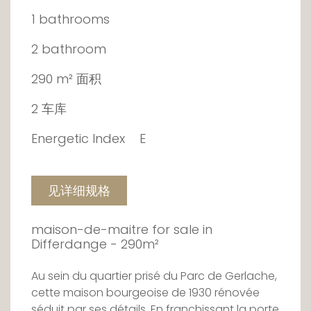
1 bathrooms
2 bathroom
290 m² 面积
2 车库
Energetic Index
E
见详细规格
maison-de-maitre for sale in
Differdange - 290m²
Au sein du quartier prisé du Parc de Gerlache,
cette maison bourgeoise de 1930 rénovée
séduit par ses détails. En franchissant la porte