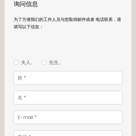
chambre parentale avec de grands placards
询问信息
et une salle de douche avec un parquet en
teck. Deux autres chambres dont l'une en
为了方便我们的工作人员与您取得邮件或者 电话联系，请
duplex viennent compléter l'ensemble.
填写以下信息：
Le sous-sol -1 d'une surface de +94 m² offre
également une cave, une douche, une
buanderie, une pièce pour repasser et un
accès indépendant au jardin.
夫人。
先生。
Pour plus d'informations, contactez
directement l'agence en charge de la vente
de ce bien de prestige.