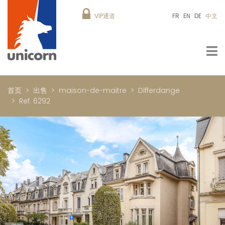
VIP通道
FR
EN
DE
中文
首页
出售
maison-de-maitre
Differdange
Ref. 6292