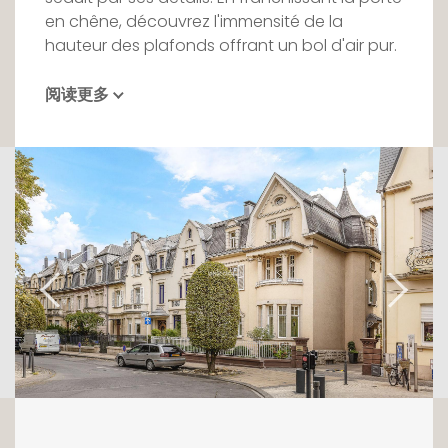
en chêne, découvrez l'immensité de la
hauteur des plafonds offrant un bol d'air pur.
Au rez-de-chaussée, la salle-à-manger
阅读更多
ouverte sur le salon propose un cadre de vie
propice aux festivités ou aux moments
privilégiés. La cuisine entièrement équipée
s'ouvre sur un beau jardin tandis qu'un
appartement attenant invite une profession
libérale ou un.e jeune au pair.
En empruntant les escaliers, vous découvrirez
deux chambres ainsi qu'une salle de bain et
de douche. Au même étage, un beau bureau
avec un balcon de 2m2 ainsi qu'une terrasse
de 30m2.
Un étage plus haut, une merveilleuse