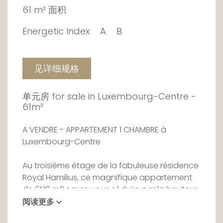
61 m² 面积
Energetic Index
A
B
见详细规格
单元房 for sale in Luxembourg-Centre -
61m²
A VENDRE - APPARTEMENT 1 CHAMBRE à
Luxembourg-Centre
Au troisième étage de la fabuleuse résidence
Royal Hamilius, ce magnifique appartement
de 61.19 m2 saura vous séduire par la hauteur
de ses plafonds et sa luminosité prenante.
阅读更多