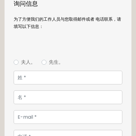
vos trajets vers le centre-ville.
询问信息
Cet appartement 2 chambres d'une
为了方便我们的工作人员与您取得邮件或者 电话联系，请
superficie de 80m2 vous offre des
填写以下信息：
prestations haut de gamme :
- Cuisine ouverte entièrement équipée
- terrasse-loggia convertible en jardin d'hiver
de 7 m2
- hauteur exceptionnelle sous plafond 2.90 m
夫人。
先生。
- larges baies vitrées triple vitrage, châssis
aluminium
- douche à l'italienne et équipement sanitaire
haut de gamme
- un emplacement de parking privatif
- cave
Sans oublier la conciergerie de prestige
privée.