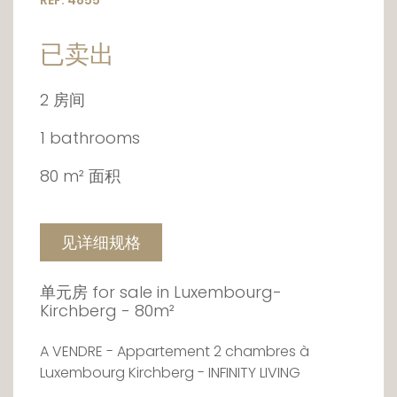
REF. 4855
已卖出
2 房间
1 bathrooms
80 m² 面积
见详细规格
单元房 for sale in Luxembourg-
Kirchberg - 80m²
A VENDRE - Appartement 2 chambres à
Luxembourg Kirchberg - INFINITY LIVING