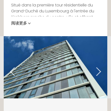
Situé dans la première tour résidentielle du
Grand-Duché du Luxembourg à l'entrée du
Kirchberg proche du centre-ville et offrant
des vues à couper le souffle.
阅读更多
Ce véritable joyaux architectural aux lignes
pures et élégantes de 25 étages est signé
par l'architecte de renommée mondiale,
Bernardo Fort-Brescia de l'agence
Arquitectonica en collaboration avec M3
Architectes.
En plein coeur du quartier des affaires et à
deux pas de la Philharmonie, du Mudam et du
Grand Théâtre cette tour s'inscrit dans un
cadre urbain idéal. Le projet combine les trois
entités : LIVING, SHOPPING et WORKING, sans
oublier la présence du Tram afin de faciliter