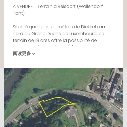
A VENDRE - Terrain à Reisdorf (Wallendorf-
Pont)
Situé à quelques kilomètres de Diekirch au
nord du Grand Duché de Luxembourg, ce
terrain de 19 ares offre la possibilité de
construire deux maisons (de type maisons
阅读更多
jumelées).
Pour toute information supplémentaire,
contactez notre agence pour un rendez-
vous en nos bureaux.