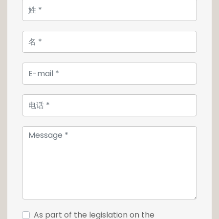
vaste quatrième appartement. Le terrain de
près de 14 ares abrite 3 garages fermés et un
très joli jardin arboré. Une partie du terrain est
constructible et permet soit de réaliser une
extension de l'hôtel particulier d'une surface
d'environ de 400m2, soit de construire une
maison individuelle de la même surface.
Destiné exclusivement à des fins d'habitation,
l'hôtel particulier offre plusieurs possibilités à
son futur propriétaire :
- garder son utilisation d'origine et accueillir
les membres d'une seule famille, avec la
possibilité de l'agrandir
- devenir la résidence principale d'un seul
propriétaire avec la possibilité
d'agrandissement
- être agrandi et transformé en résidence de
As part of the legislation on the
luxe avec 7 à 10 appartements