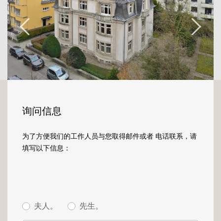
dégage une atmosphère chic et élégante.
Elle se poursuit dans les parties privatives.
Chacun des trois appartements propose un
bel espace d'accueil, une triple réception de
75m2 avec des haut-plafonds, du parquet
en chêne massif à coupe de pierre dans
l'entrée ou à bâtons rompus dans les salons,
des boiseries en noyer massif, deux à trois
chambres à coucher avec une vaste salle de
d'eau. Autant d'éléments réunis qui feront de
询问信息
cette vaste bâtisse d'exception un lieu de vie
privilégié.
为了方便我们的工作人员与您取得邮件或者 电话联系，请
填写以下信息：
Dans un bon état général, l'immeuble a une
surface brute totale de 1060m2, les
appartements ont une superficie entre 210 à
225m2. Les combles aménagés de plusieurs
chambres de bonnes ainsi que le grenier
夫人。
先生。
pourront facilement être transformés en un