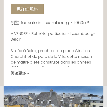
见详细规格
别墅 for sale in Luxembourg - 1060m²
A VENDRE - Bel hôtel particulier - Luxembourg-
Belair
Située à Belair, proche de la place Winston
Churchill et du parc de la Ville, cette maison
de maître a été construite dans les années
1930 pour accueillir trois magnifiques
阅读更多
appartements destinés aux membres d'une
seule famille. Depuis lors, elle a toujours
appartenu à cette même famille et elle a su
préserver le charme d'antan.
Dès l'entrée, entièrement en marbre, se