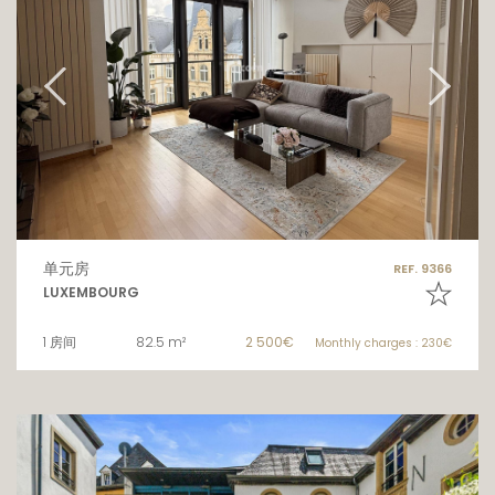
单元房
REF. 9366
LUXEMBOURG
1 房间
82.5 m²
2 500€
Monthly charges : 230€