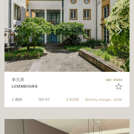
单元房
REF. 9344
LUXEMBOURG
2 房间
130 m²
3 900€
Monthly charges : 625€