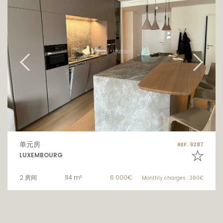
单元房
REF. 9287
LUXEMBOURG
2 房间
114 m²
6 000€
Monthly charges : 380€