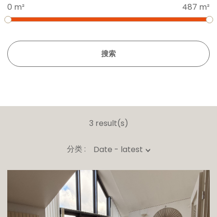
0 m²
487 m²
搜索
3 result(s)
分类 :
Date - latest